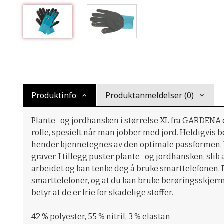
Produktinfo
Produktanmeldelser (0)
Plante- og jordhansken i størrelse XL fra GARDENA er
rolle, spesielt når man jobber med jord. Heldigvis 
hender kjennetegnes av den optimale passformen. D
graver. I tillegg puster plante- og jordhansken, sli
arbeidet og kan tenke deg å bruke smarttelefonen
smarttelefoner, og at du kan bruke berøringsskjerm
betyr at de er frie for skadelige stoffer.
42 % polyester, 55 % nitril, 3 % elastan