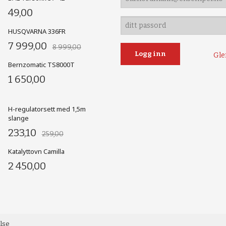
49,00
HUSQVARNA 336FR
7 999,00
8 999,00
Gle
Bernzomatic TS8000T
1 650,00
H-regulatorsett med 1,5m
slange
233,10
259,00
Katalyttovn Camilla
2 450,00
else