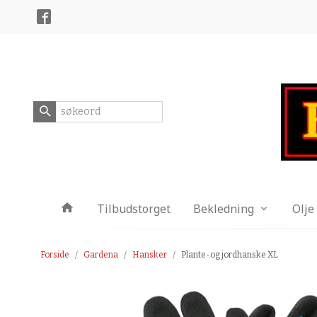
Gå
Lukk
til
innholdet
Produkter
Tilbudstorget
Bekledning
Olje
Forside
Gardena
Hansker
Plante-og jordhanske XL