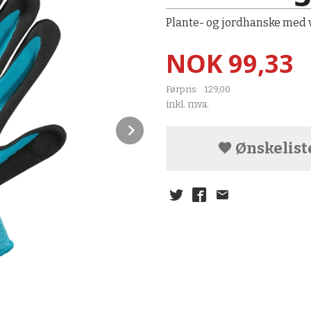
Plante- og jordhanske med v
Tilbud
NOK
99,33
Førpris:
129,00
Rabatt
inkl. mva.
Next
Ønskelist