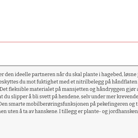
 den ideelle partneren når du skal plante i hagebed, løsne jo
beskyttes du mot fuktighet med et nitrilbelegg på håndflaten
et fleksible materialet på mansjetten og håndryggen gjør a
k at du slipper å bli svett på hendene, selv under mer kreve
. Den smarte mobilberøringsfunksjonen på pekefingeren og
en uten å ta av hanskene. I tillegg er plante- og jordhanske