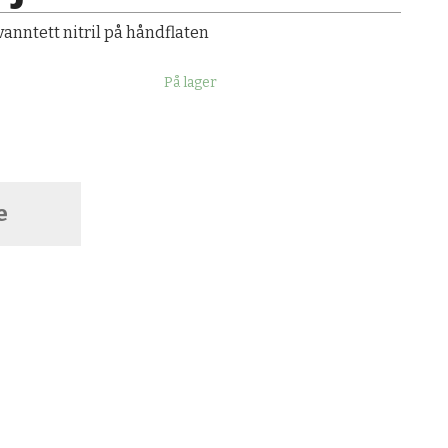
anntett nitril på håndflaten
På lager
e