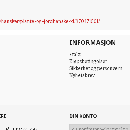
/hansker/plante-og-jordhanske-xl/970471001/
INFORMASJON
Frakt
Kjøpsbetingelser
Sikkerhet og personvern
Nyhetsbrev
ERE
DIN KONTO
BÅL Tursokk 37-42