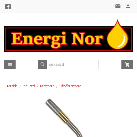
Gå
til
innholdet
Forside
Industri
Brennere
Håndbrennere