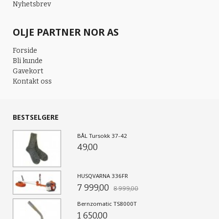
Nyhetsbrev
OLJE PARTNER NOR AS
Forside
Bli kunde
Gavekort
Kontakt oss
BESTSELGERE
BÅL Tursokk 37-42
49,00
HUSQVARNA 336FR
7 999,00
8 999,00
Bernzomatic TS8000T
1 650,00