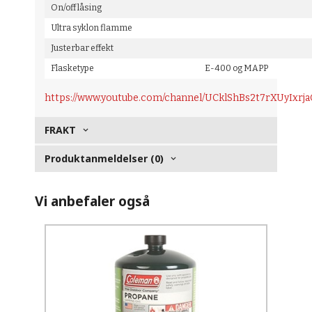
On/off låsing
Ultra syklon flamme
Justerbar effekt
Flasketype
E-400 og MAPP
https://www.youtube.com/channel/UCklShBs2t7rXUyIxrj
FRAKT
Produktanmeldelser (0)
Vi anbefaler også