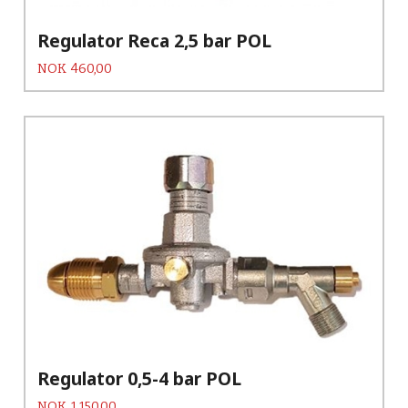
Regulator Reca 2,5 bar POL
Pris
NOK
460,00
Regulator 0,5-4 bar POL
Pris
NOK
1 150,00