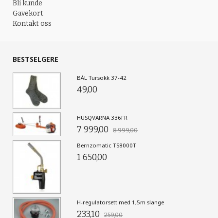
Bli kunde
Gavekort
Kontakt oss
BESTSELGERE
BÅL Tursokk 37-42
49,00
HUSQVARNA 336FR
7 999,00
8 999,00
Bernzomatic TS8000T
1 650,00
H-regulatorsett med 1,5m slange
233,10
259,00