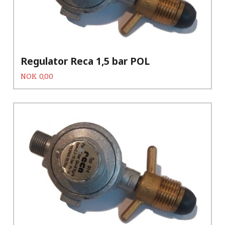
Regulator Reca 1,5 bar POL
Pris
NOK
0,00