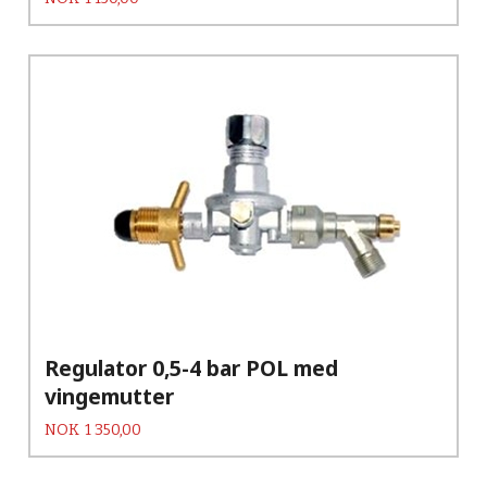
Regulator 0,5-4 bar POL med
vingemutter
Pris
NOK
1 350,00