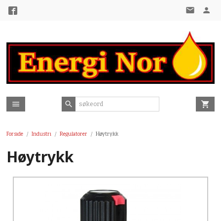
Gå
til
innholdet
Forside
Industri
Regulatorer
Høytrykk
Høytrykk