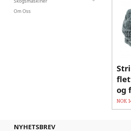
Skogsmaskiner
Om Oss
Str
fle
og 
Pris
NOK
1
NYHETSBREV