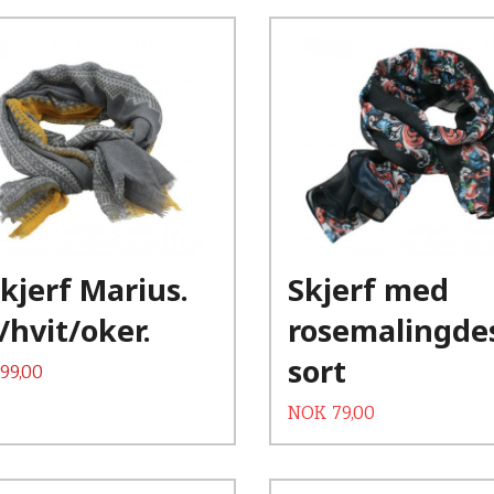
skjerf Marius.
Skjerf med
/hvit/oker.
rosemalingde
sort
99,00
Tilbud
Rabatt
NOK
79,00