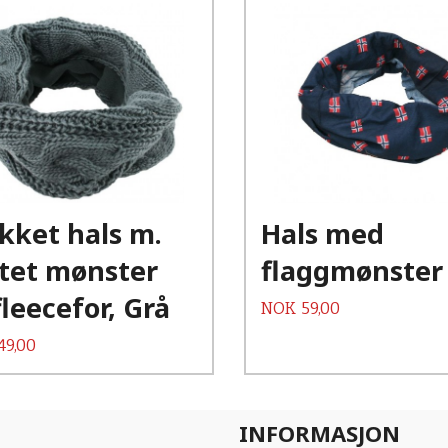
Kjøp
Les mer
ikket hals m.
Hals med
ttet mønster
flaggmønster
fleecefor, Grå
Pris
NOK
59,00
49,00
INFORMASJON