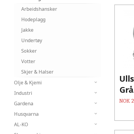
Arbeidshansker
Hodeplagg
Jakke
Undertøy
Sokker
Votter
Skjer & Halser
Ull
Olje & Kjemi
Grå
Industri
Pris
NOK
2
Gardena
Husqvarna
AL-KO