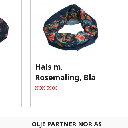
Hals m.
Rosemaling, Blå
Pris
NOK
59,00
OLJE PARTNER NOR AS