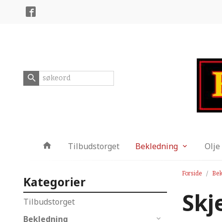
Gå
Lukk
til
innholdet
Produkter
Tilbudstorget
Bekledning
Olje
Forside
Bek
Kategorier
Skj
Tilbudstorget
Bekledning