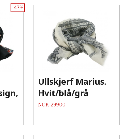
-47%
Ullskjerf Marius.
sign,
Hvit/blå/grå
Pris
NOK
299,00