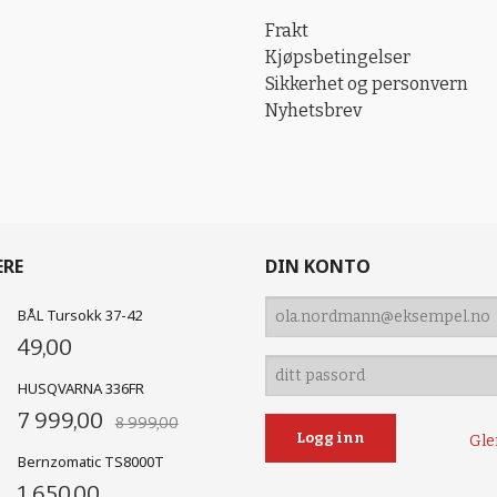
Frakt
Kjøpsbetingelser
Sikkerhet og personvern
Nyhetsbrev
ERE
DIN KONTO
BÅL Tursokk 37-42
49,00
HUSQVARNA 336FR
7 999,00
8 999,00
Gle
Bernzomatic TS8000T
1 650,00