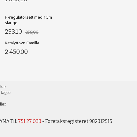
H-regulatorsett med 1,5m
slange
233,10
259,00
Katalyttovn Camilla
2 450,00
else
 lagre
ller
ANA Tlf.
751 27 033
- Foretaksregisteret 982312515