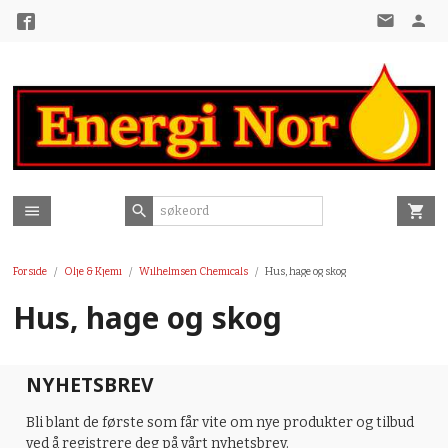
Gå
til
innholdet
Forside
Olje & Kjemi
Wilhelmsen Chemicals
Hus, hage og skog
Hus, hage og skog
NYHETSBREV
Bli blant de første som får vite om nye produkter og tilbud
ved å registrere deg på vårt nyhetsbrev.