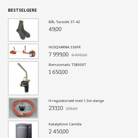
BESTSELGERE
BÅL Tursokk 37-42
49,00
HUSQVARNA 336FR
7 999,00
8 999,00
Bernzomatic TS8000T
1 650,00
H-regulatorsett med 1,5m slange
233,10
259,00
Katalyttovn Camilla
2 450,00