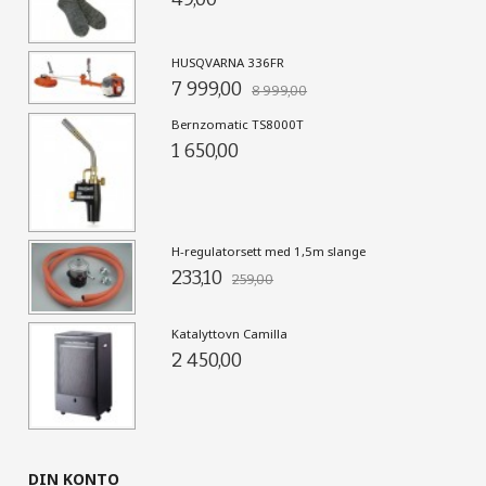
HUSQVARNA 336FR
7 999,00
8 999,00
Bernzomatic TS8000T
1 650,00
H-regulatorsett med 1,5m slange
233,10
259,00
Katalyttovn Camilla
2 450,00
DIN KONTO