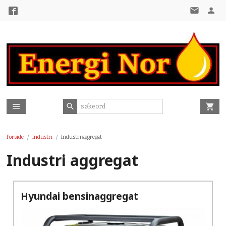
Gå
til
innholdet
Forside
Industri
Industri aggregat
Industri aggregat
Hyundai bensinaggregat