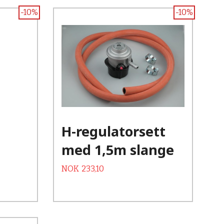
-10%
-10%
H-regulatorsett
med 1,5m slange
Tilbud
Rabatt
NOK
233,10