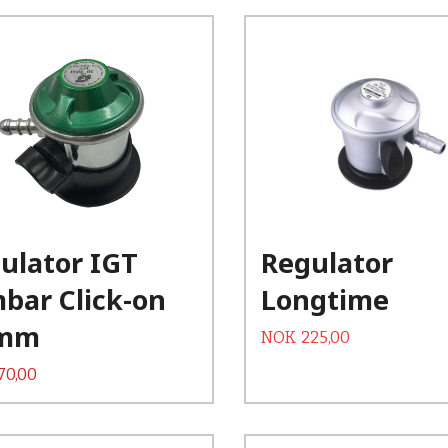
Kjøp
Kjøp
Les mer
Les mer
ulator IGT
Regulator
bar Click-on
Longtime
 mm
Tilbud
Rabatt
NOK
225,00
70,00