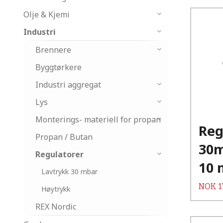
Olje & Kjemi
Industri
Brennere
Byggtørkere
Industri aggregat
Lys
Monterings- materiell for propan
Reg
Propan / Butan
30m
Regulatorer
10
Lavtrykk 30 mbar
Pris
NOK
1
Høytrykk
REX Nordic