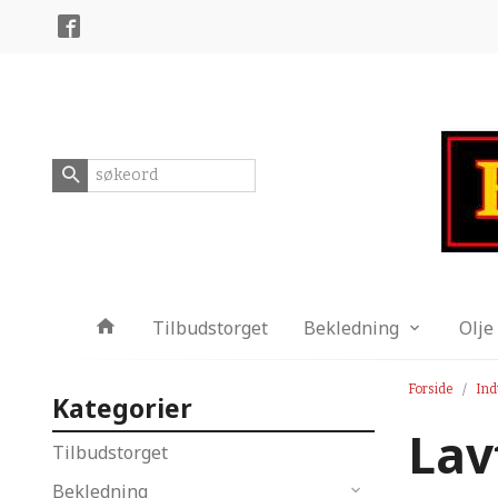
Gå
Lukk
til
innholdet
Produkter
Tilbudstorget
Bekledning
Olje
Forside
Ind
Kategorier
Lav
Tilbudstorget
Bekledning