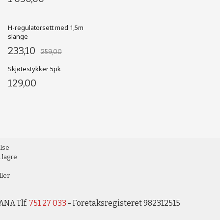
H-regulatorsett med 1,5m
slange
233,10
259,00
Skjøtestykker 5pk
129,00
else
 lagre
ller
ANA Tlf.
751 27 033
- Foretaksregisteret 982312515