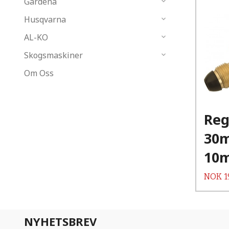
Gardena
Husqvarna
AL-KO
Skogsmaskiner
Om Oss
Reg
30m
10
Pris
NOK
1
NYHETSBREV