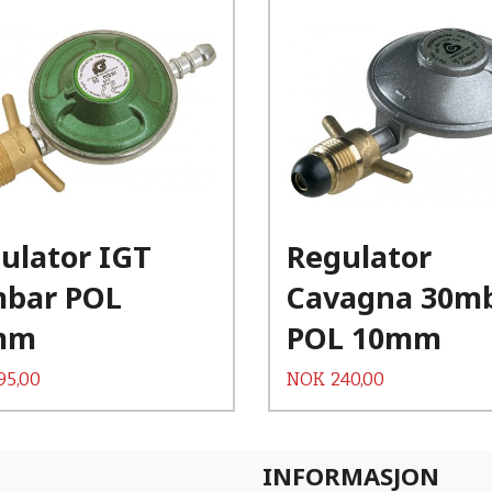
Kjøp
Kjøp
Les mer
Les mer
ulator IGT
Regulator
bar POL
Cavagna 30m
mm
POL 10mm
Pris
95,00
NOK
240,00
INFORMASJON