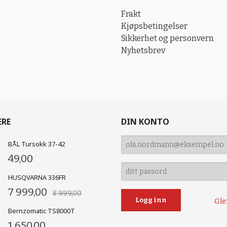
Frakt
Kjøpsbetingelser
Sikkerhet og personvern
Nyhetsbrev
ERE
DIN KONTO
BÅL Tursokk 37-42
49,00
HUSQVARNA 336FR
7 999,00
8 999,00
Gle
Bernzomatic TS8000T
1 650,00