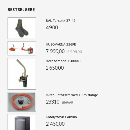
BESTSELGERE
BÅL Tursokk 37-42
49,00
HUSQVARNA 336FR
7 999,00
8 999,00
Bernzomatic TS8000T
1 650,00
H-regulatorsett med 1,5m slange
233,10
259,00
Katalyttovn Camilla
2 450,00