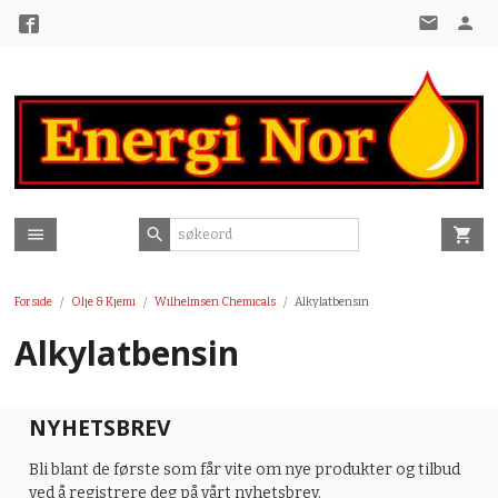
Gå
til
innholdet
Forside
Olje & Kjemi
Wilhelmsen Chemicals
Alkylatbensin
Alkylatbensin
NYHETSBREV
Bli blant de første som får vite om nye produkter og tilbud
ved å registrere deg på vårt nyhetsbrev.