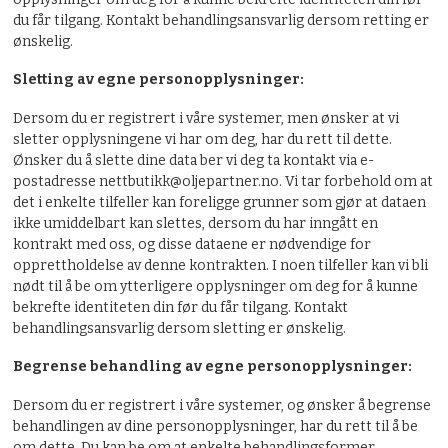
du får tilgang. Kontakt behandlingsansvarlig dersom retting er
ønskelig.
Sletting av egne personopplysninger:
Dersom du er registrert i våre systemer, men ønsker at vi
sletter opplysningene vi har om deg, har du rett til dette.
Ønsker du å slette dine data ber vi deg ta kontakt via e-
postadresse nettbutikk@oljepartner.no. Vi tar forbehold om at
det i enkelte tilfeller kan foreligge grunner som gjør at dataen
ikke umiddelbart kan slettes, dersom du har inngått en
kontrakt med oss, og disse dataene er nødvendige for
opprettholdelse av denne kontrakten. I noen tilfeller kan vi bli
nødt til å be om ytterligere opplysninger om deg for å kunne
bekrefte identiteten din før du får tilgang. Kontakt
behandlingsansvarlig dersom sletting er ønskelig.
Begrense behandling av egne personopplysninger:
Dersom du er registrert i våre systemer, og ønsker å begrense
behandlingen av dine personopplysninger, har du rett til å be
om dette. Du kan be om at enkelte behandlingsformer