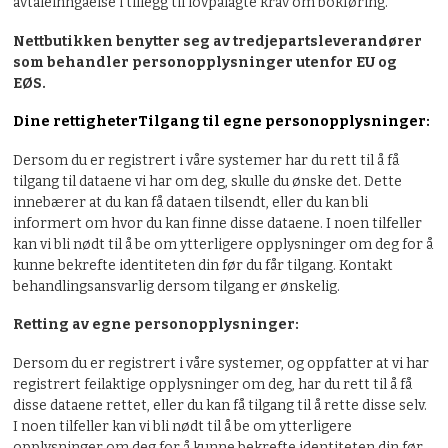
avtaleinngåelse i tillegg til lovpålagte krav om bokføring.
Nettbutikken benytter seg av tredjepartsleverandører
som behandler personopplysninger utenfor EU og
EØS.
Dine rettigheter
Tilgang til egne personopplysninger:
Dersom du er registrert i våre systemer har du rett til å få
tilgang til dataene vi har om deg, skulle du ønske det. Dette
innebærer at du kan få dataen tilsendt, eller du kan bli
informert om hvor du kan finne disse dataene. I noen tilfeller
kan vi bli nødt til å be om ytterligere opplysninger om deg for å
kunne bekrefte identiteten din før du får tilgang. Kontakt
behandlingsansvarlig dersom tilgang er ønskelig.
Retting av egne personopplysninger:
Dersom du er registrert i våre systemer, og oppfatter at vi har
registrert feilaktige opplysninger om deg, har du rett til å få
disse dataene rettet, eller du kan få tilgang til å rette disse selv.
I noen tilfeller kan vi bli nødt til å be om ytterligere
opplysninger om deg for å kunne bekrefte identiteten din før