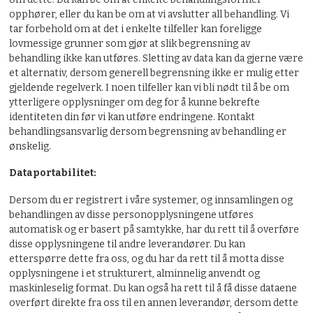
opphører, eller du kan be om at vi avslutter all behandling. Vi
tar forbehold om at det i enkelte tilfeller kan foreligge
lovmessige grunner som gjør at slik begrensning av
behandling ikke kan utføres. Sletting av data kan da gjerne være
et alternativ, dersom generell begrensning ikke er mulig etter
gjeldende regelverk. I noen tilfeller kan vi bli nødt til å be om
ytterligere opplysninger om deg for å kunne bekrefte
identiteten din før vi kan utføre endringene. Kontakt
behandlingsansvarlig dersom begrensning av behandling er
ønskelig.
Dataportabilitet:
Dersom du er registrert i våre systemer, og innsamlingen og
behandlingen av disse personopplysningene utføres
automatisk og er basert på samtykke, har du rett til å overføre
disse opplysningene til andre leverandører. Du kan
etterspørre dette fra oss, og du har da rett til å motta disse
opplysningene i et strukturert, alminnelig anvendt og
maskinleselig format. Du kan også ha rett til å få disse dataene
overført direkte fra oss til en annen leverandør, dersom dette