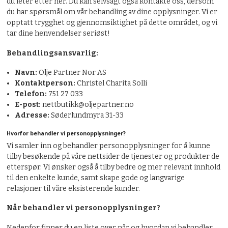
du leter etter her. Du kan selvsagt også kontakte oss, dersom
du har spørsmål om vår behandling av dine opplysninger. Vi er
opptatt trygghet og gjennomsiktighet på dette området, og vi
tar dine henvendelser seriøst!
Behandlingsansvarlig:
Navn:
Olje Partner Nor AS
Kontaktperson:
Christel Charita Solli
Telefon:
751 27 033
E-post:
nettbutikk@oljepartner.no
Adresse:
Søderlundmyra 31-33
Hvorfor behandler vi personopplysninger?
Vi samler inn og behandler personopplysninger for å kunne
tilby besøkende på våre nettsider de tjenester og produkter de
etterspør. Vi ønsker også å tilby bedre og mer relevant innhold
til den enkelte kunde, samt skape gode og langvarige
relasjoner til våre eksisterende kunder.
Når behandler vi personopplysninger?
Nedenfor finner du en liste over når og hvordan vi behandler