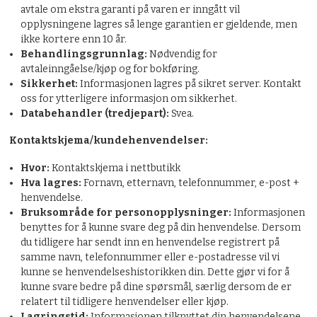
avtale om ekstra garanti på varen er inngått vil
opplysningene lagres så lenge garantien er gjeldende, men
ikke kortere enn 10 år.
Behandlingsgrunnlag:
Nødvendig for
avtaleinngåelse/kjøp og for bokføring.
Sikkerhet:
Informasjonen lagres på sikret server. Kontakt
oss for ytterligere informasjon om sikkerhet.
Databehandler (tredjepart):
Svea.
Kontaktskjema/kundehenvendelser:
Hvor:
Kontaktskjema i nettbutikk
Hva lagres:
Fornavn, etternavn, telefonnummer, e-post +
henvendelse.
Bruksområde for personopplysninger:
Informasjonen
benyttes for å kunne svare deg på din henvendelse. Dersom
du tidligere har sendt inn en henvendelse registrert på
samme navn, telefonnummer eller e-postadresse vil vi
kunne se henvendelseshistorikken din. Dette gjør vi for å
kunne svare bedre på dine spørsmål, særlig dersom de er
relatert til tidligere henvendelser eller kjøp.
Lagringstid:
Informasjonen tilknyttet din henvendelsene