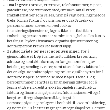
Hva lagres:
Fornavn, etternavn, telefonnummer, e-post,
gateadresse, postnummer, sted,varenavn, antall varer,
fraktalternativer som velges, navn på valgt betalingsmetode
(f.eks. Klarna Faktura) og pris lagres også.Fødsels- og
personnummer kreves kun ved bruk av
finansieringstjenester, og lagres ikke i nettbutikken.
Fødsels- og personnummer samles inn og behandles kun av
betalingstilbyder. Firmanavn, organisasjonsnummer og
kontaktperson kreves ved bedriftskjøp.
Bruksområde for personopplysninger:
For å
gjennomføre et kjøp i denne nettbutikken kreves navn,
adresse og kontaktinformasjon for gjennomføring av
betaling og sending av varer, samt utsendelse av faktura der
det er valgt. Kontaktopplysningene kan også benyttes for å
kontakte kjøper i forbindelse med kjøpet. Fødsels- og
personnummer benyttes av finansieringstilbyder for å
kunne utføre en kredittsjekk i forbindelse med bruk av
faktura og finansieringstjenester. Informasjonen vil også
benyttes til regnskapsformål.Lagringstid:
Personopplysningene lagres i henhold til Lov om bokføring,
og normalt i 10 år etter utgangen av regnskapsåret. Dersom