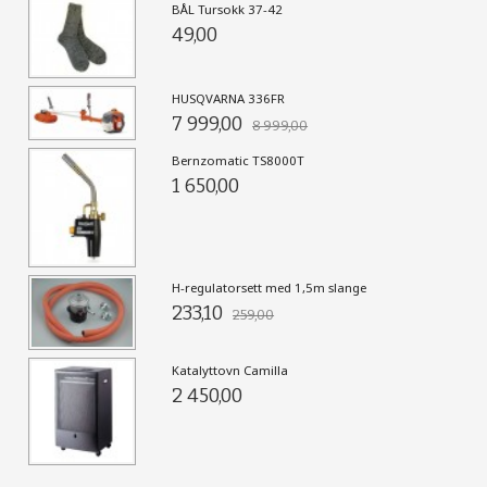
BÅL Tursokk 37-42
49,00
HUSQVARNA 336FR
7 999,00
8 999,00
Bernzomatic TS8000T
1 650,00
H-regulatorsett med 1,5m slange
233,10
259,00
Katalyttovn Camilla
2 450,00