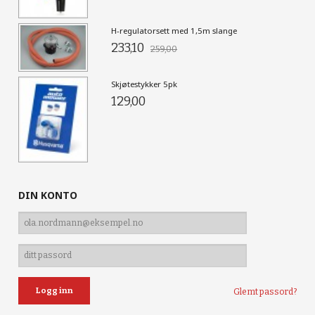
H-regulatorsett med 1,5m slange
233,10
259,00
Skjøtestykker 5pk
129,00
DIN KONTO
Glemt passord?