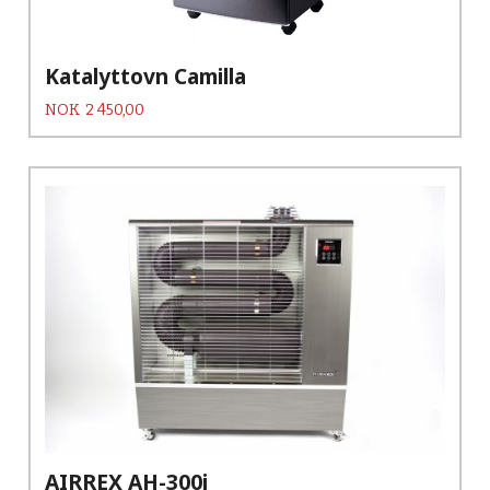
Katalyttovn Camilla
Pris
NOK
2 450,00
AIRREX AH-300i