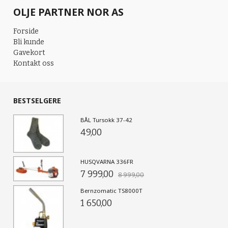
OLJE PARTNER NOR AS
Forside
Bli kunde
Gavekort
Kontakt oss
BESTSELGERE
BÅL Tursokk 37-42
49,00
HUSQVARNA 336FR
7 999,00
8 999,00
Bernzomatic TS8000T
1 650,00