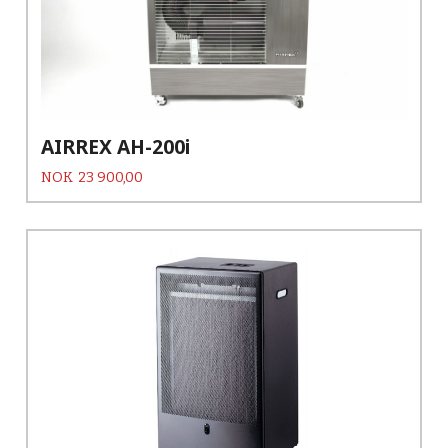
AIRREX AH-200i
Pris
NOK
23 900,00