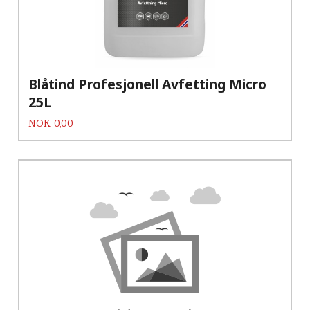
Blåtind Profesjonell Avfetting Micro
25L
Pris
NOK
0,00