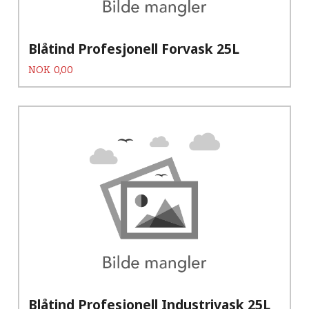
Blåtind Profesjonell Forvask 25L
Pris
NOK
0,00
Blåtind Profesjonell Industrivask 25L