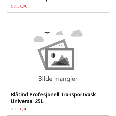
Pris
NOK
0,00
Blåtind Profesjonell Transportvask
Universal 25L
Pris
NOK
0,00