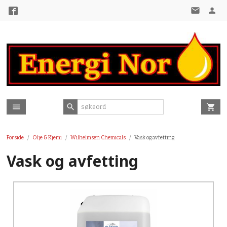
Gå
til
innholdet
Forside
Olje & Kjemi
Wilhelmsen Chemicals
Vask og avfetting
Vask og avfetting