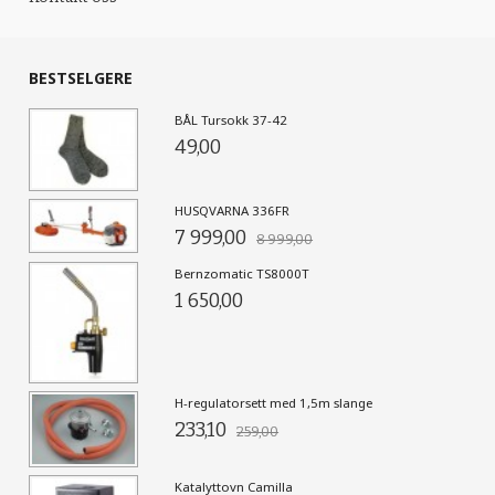
BESTSELGERE
BÅL Tursokk 37-42
49,00
HUSQVARNA 336FR
7 999,00
8 999,00
Bernzomatic TS8000T
1 650,00
H-regulatorsett med 1,5m slange
233,10
259,00
Katalyttovn Camilla