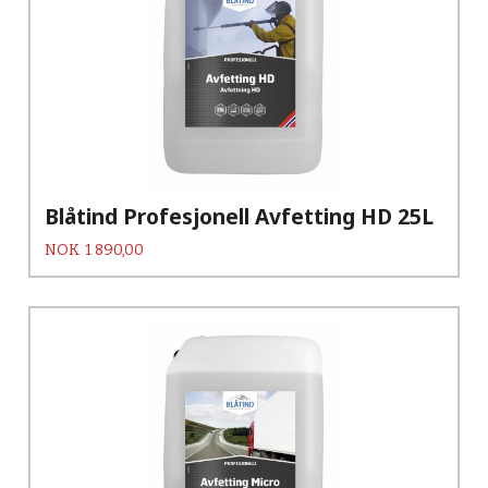
Blåtind Profesjonell Avfetting HD 25L
Pris
NOK
1 890,00