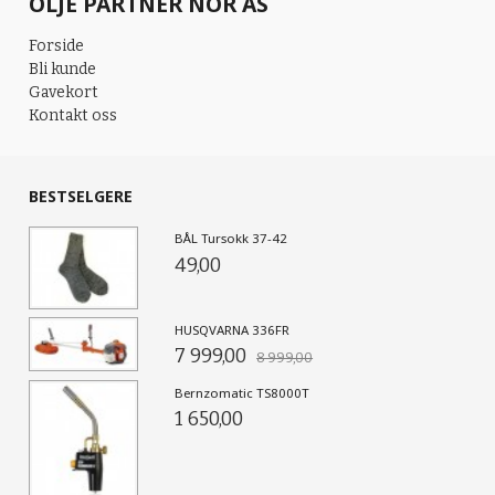
OLJE PARTNER NOR AS
Forside
Bli kunde
Gavekort
Kontakt oss
BESTSELGERE
BÅL Tursokk 37-42
49,00
HUSQVARNA 336FR
7 999,00
8 999,00
Bernzomatic TS8000T
1 650,00