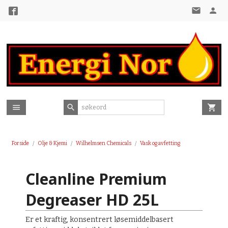
Gå
til
innholdet
Forside
Olje & Kjemi
Wilhelmsen Chemicals
Vask og avfetting
Cleanline Premium
Degreaser HD 25L
Er et kraftig, konsentrert løsemiddelbasert