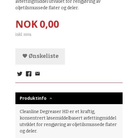
avfettingmiddel utviklet for rengjøring av
oljetilsmussede flater og deler.
Pris
NOK
0,00
inkl. mva.
Ønskeliste
Produktinfo
Cleanline Degreaser HD er et kraftig,
konsentrert løsemiddelbasert avfettingmiddel
utviklet for rengjøring av oljetilsmussede flater
og deler.