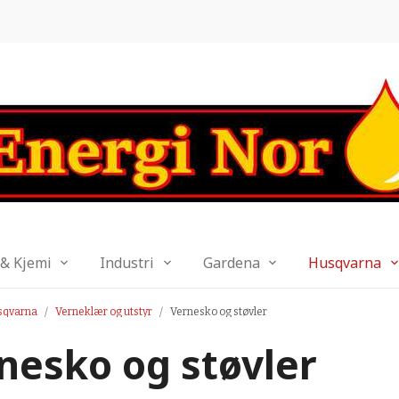
 & Kjemi
Industri
Gardena
Husqvarna
sqvarna
Verneklær og utstyr
Vernesko og støvler
nesko og støvler