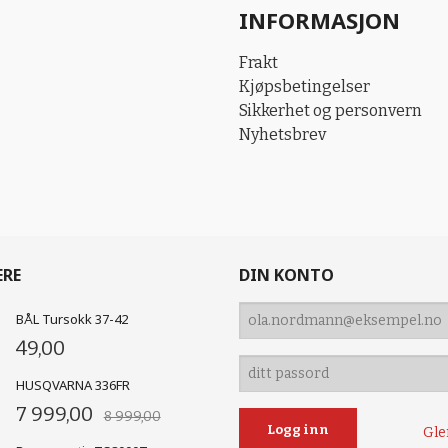
INFORMASJON
Frakt
Kjøpsbetingelser
Sikkerhet og personvern
Nyhetsbrev
ERE
DIN KONTO
BÅL Tursokk 37-42
49,00
HUSQVARNA 336FR
7 999,00
8 999,00
Gle