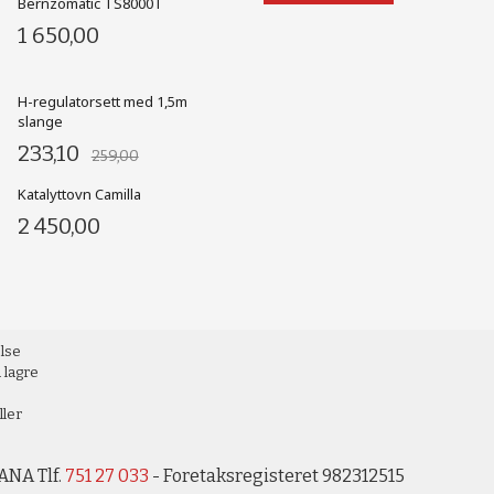
Bernzomatic TS8000T
1 650,00
H-regulatorsett med 1,5m
slange
233,10
259,00
Katalyttovn Camilla
2 450,00
else
 lagre
ller
ANA Tlf.
751 27 033
- Foretaksregisteret 982312515