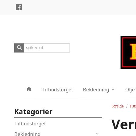
Gå
Lukk
til
innholdet
Produkter
Tilbudstorget
Bekledning
Olje
Forside
Hu
Kategorier
Ver
Tilbudstorget
Bekledning