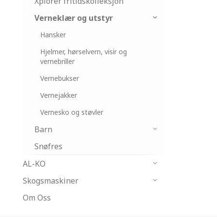
Xplorer fritidskolleksjon
Verneklær og utstyr
Hansker
Hjelmer, hørselvern, visir og
vernebriller
Vernebukser
Vernejakker
Vernesko og støvler
Barn
Snøfres
AL-KO
Skogsmaskiner
Om Oss