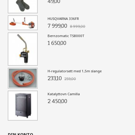
49,00
HUSQVARNA 336FR
7 999,00
8 999,00
Bernzomatic TS8000T
1 650,00
H-regulatorsett med 1,5m slange
233,10
259,00
Katalyttovn Camilla
2 450,00
DIN KONTO