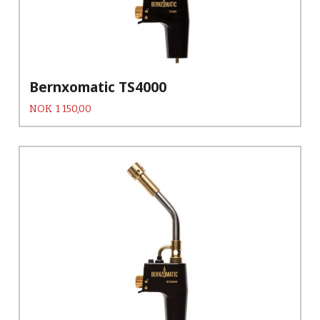
Bernxomatic TS4000
Pris
NOK
1 150,00