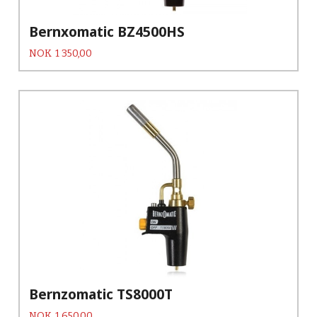
Bernxomatic BZ4500HS
Pris
NOK
1 350,00
Bernzomatic TS8000T
Pris
NOK
1 650,00