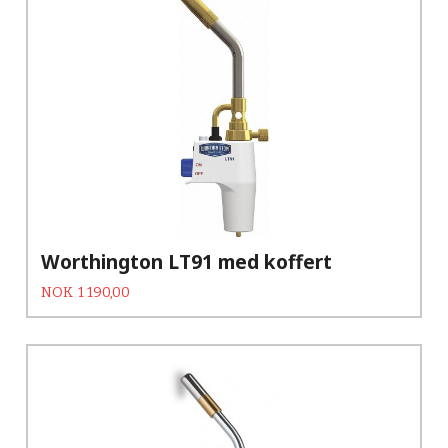
Worthington LT91 med koffert
Tilbud
Rabatt
NOK
1 190,00