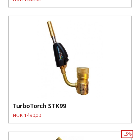
TurboTorch STK99
Pris
NOK
1 490,00
-15%