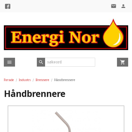
Gå
til
innholdet
Forside
Industri
Brennere
Håndbrennere
Håndbrennere