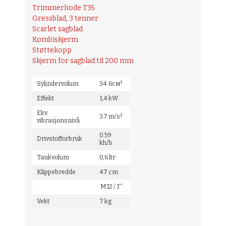
Trimmerhode T35
Gressblad, 3 tenner
Scarlet sagblad
Kombiskjerm
Støttekopp
Skjerm for sagblad til 200 mm
Sylindervolum
34.6см³
Effekt
1,4 kW
Ekv.
3.7 m/s²
vibrasjonsnivå
0.59
Drivstofforbruk
kh/h
Tankvolum
0,6 ltr
Klippebredde
47 cm
M12 / 1''
Vekt
7 kg