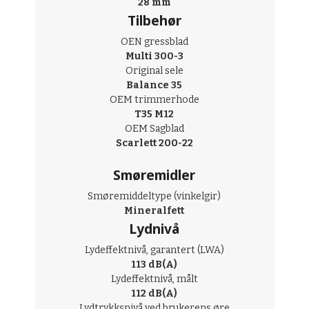
28 mm
Tilbehør
OEN gressblad
Multi 300-3
Original sele
Balance 35
OEM trimmerhode
T35 M12
OEM Sagblad
Scarlett 200-22
Smøremidler
Smøremiddeltype (vinkelgir)
Mineralfett
Lydnivå
Lydeffektnivå, garantert (LWA)
113 dB(A)
Lydeffektnivå, målt
112 dB(A)
Lydtrykksnivå ved brukerens øre