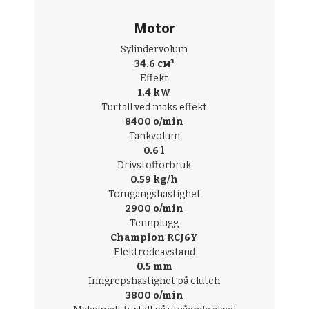
Motor
Sylindervolum
34.6 см³
Effekt
1.4 kW
Turtall ved maks effekt
8400 o/min
Tankvolum
0.6 l
Drivstofforbruk
0.59 kg/h
Tomgangshastighet
2900 o/min
Tennplugg
Champion RCJ6Y
Elektrodeavstand
0.5 mm
Inngrepshastighet på clutch
3800 o/min