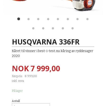
HUSQVARNA 336FR
Kåret til vinner i best-i-test.nu kåring av ryddesager
2020
Tilbud
NOK
7 999,00
Førpris:
8 999,00
Rabatt
inkl. mva.
På lager
Antall