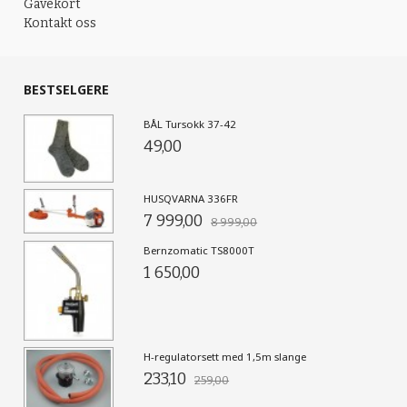
Gavekort
Kontakt oss
BESTSELGERE
BÅL Tursokk 37-42
49,00
HUSQVARNA 336FR
7 999,00
8 999,00
Bernzomatic TS8000T
1 650,00
H-regulatorsett med 1,5m slange
233,10
259,00