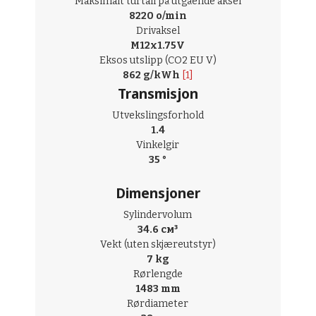
Maksimalt turtall på utgående aksel
8220 o/min
Drivaksel
M12x1.75V
Eksos utslipp (CO2 EU V)
862 g/kWh
[1]
Transmisjon
Utvekslingsforhold
1.4
Vinkelgir
35 °
Dimensjoner
Sylindervolum
34.6 см³
Vekt (uten skjæreutstyr)
7 kg
Rørlengde
1483 mm
Rørdiameter