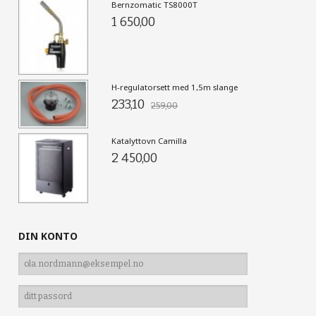
Bernzomatic TS8000T
1 650,00
H-regulatorsett med 1,5m slange
233,10
259,00
Katalyttovn Camilla
2 450,00
DIN KONTO