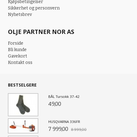
Kjøpsbetingelser
Sikkerhet og personvern
Nyhetsbrev
OLJE PARTNER NOR AS
Forside
Bli kunde
Gavekort
Kontakt oss
BESTSELGERE
BÅL Tursokk 37-42
49,00
HUSQVARNA 336FR
7 999,00
8 999,00