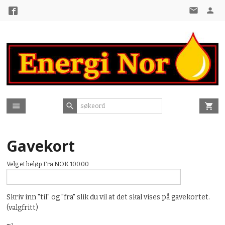
Gå
til
innholdet
Gavekort
Velg et beløp Fra NOK 100.00
Skriv inn "til" og "fra" slik du vil at det skal vises på gavekortet.
(valgfritt)