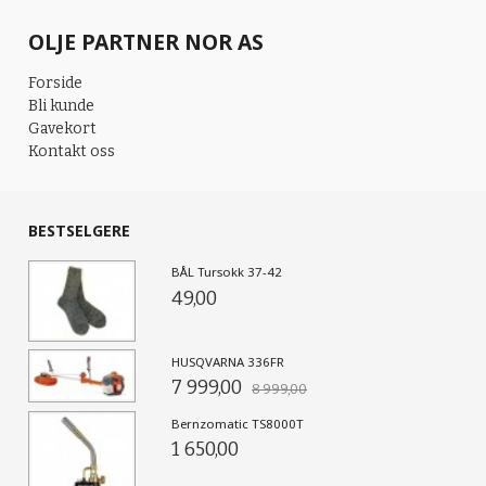
OLJE PARTNER NOR AS
Forside
Bli kunde
Gavekort
Kontakt oss
BESTSELGERE
BÅL Tursokk 37-42
49,00
HUSQVARNA 336FR
7 999,00
8 999,00
Bernzomatic TS8000T
1 650,00