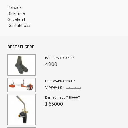
Forside
Bli kunde
Gavekort
Kontakt oss
BESTSELGERE
BÅL Tursokk 37-42
49,00
HUSQVARNA 336FR
7 999,00
8 999,00
Bernzomatic TS8000T
1 650,00