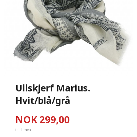
Ullskjerf Marius.
Hvit/blå/grå
Pris
NOK
299,00
inkl. mva.