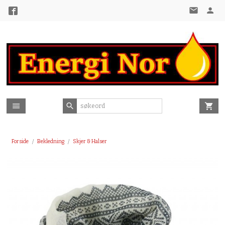
Gå
til
innholdet
Forside
Bekledning
Skjer & Halser