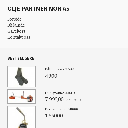
OLJE PARTNER NOR AS
Forside
Bli kunde
Gavekort
Kontakt oss
BESTSELGERE
BÅL Tursokk 37-42
49,00
HUSQVARNA 336FR
7 999,00
8 999,00
Bernzomatic TS8000T
1 650,00