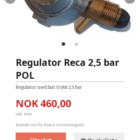
Regulator Reca 2,5 bar
POL
Regulator med fast trykk 2,5 bar
Pris
NOK
460,00
inkl. mva.
Kontakt oss for å høre om leveringstid