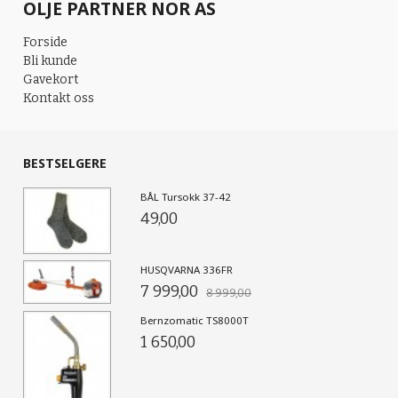
OLJE PARTNER NOR AS
Forside
Bli kunde
Gavekort
Kontakt oss
BESTSELGERE
BÅL Tursokk 37-42
49,00
HUSQVARNA 336FR
7 999,00
8 999,00
Bernzomatic TS8000T
1 650,00