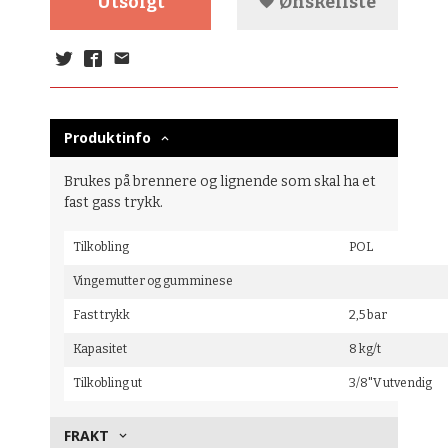
Utsolgt
Ønskeliste
Produktinfo
Brukes på brennere og lignende som skal ha et
fast gass trykk.
Tilkobling
POL
Vingemutter og gumminese
Fast trykk
2,5 bar
Kapasitet
8 kg/t
Tilkobling ut
3/8"V utvendig
FRAKT