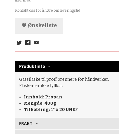
inkl. mva.
Kontakt oss for å høre om leveringstid
Ønskeliste
Produktinfo
Gassflaske til proff brennere for håndverker.
Flasken er ikke fyllbar.
Innhold: Propan
Mengde: 400g
Tilkobling: 1" x 20 UNEF
FRAKT