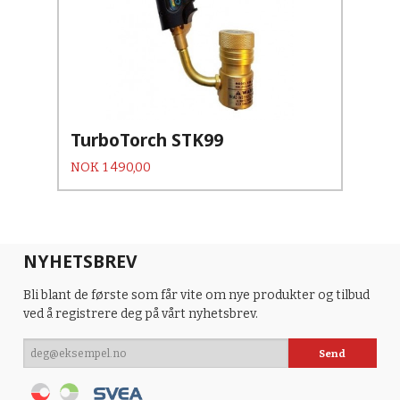
TurboTorch STK99
Pris
NOK
1 490,00
NYHETSBREV
Bli blant de første som får vite om nye produkter og tilbud
ved å registrere deg på vårt nyhetsbrev.