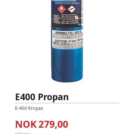
E400 Propan
E-400 Propan
Pris
NOK
279,00