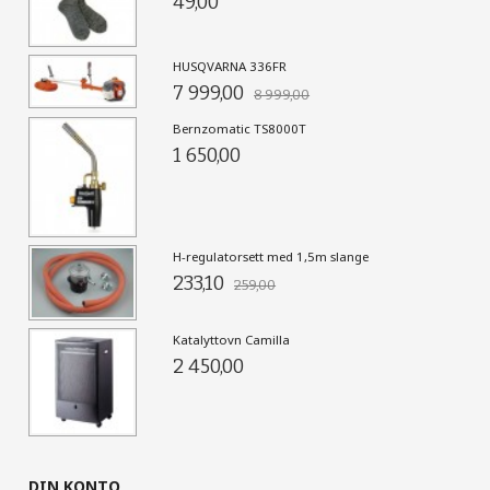
49,00
HUSQVARNA 336FR
7 999,00
8 999,00
Bernzomatic TS8000T
1 650,00
H-regulatorsett med 1,5m slange
233,10
259,00
Katalyttovn Camilla
2 450,00
DIN KONTO