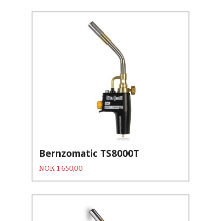
Bernzomatic TS8000T
Pris
NOK
1 650,00