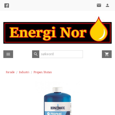
Gå
til
innholdet
Forside
Industri
Propan / Butan