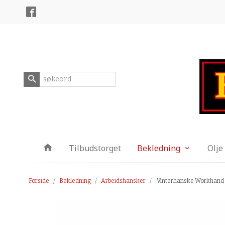
Gå
Lukk
til
innholdet
Produkter
Tilbudstorget
Bekledning
Olje
Forside
Bekledning
Arbeidshansker
Vinterhanske Workhand 