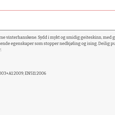
rme vinterhanskene. Sydd i mykt og smidig geiteskinn, med 
nde egenskaper som stopper nedkjøling og ising. Deilig puls
.
003+A1:2009; EN511:2006