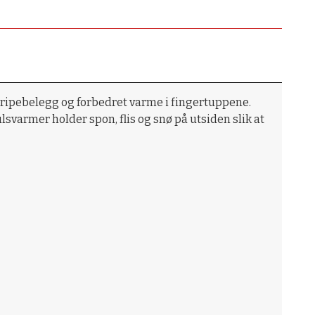
gripebelegg og forbedret varme i fingertuppene.
varmer holder spon, flis og snø på utsiden slik at