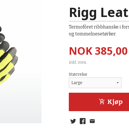
Rigg Lea
Termofôret ribbhanske i for
og tommelnesetørker.
Pris
NOK
385,00
inkl. mva.
Størrelse
Kjøp