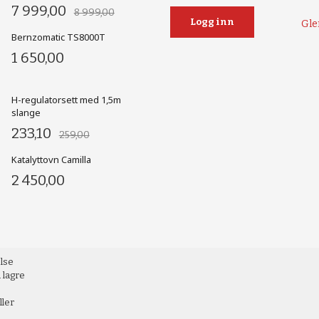
7 999,00
8 999,00
Gle
Bernzomatic TS8000T
1 650,00
H-regulatorsett med 1,5m
slange
233,10
259,00
Katalyttovn Camilla
2 450,00
else
 lagre
ller