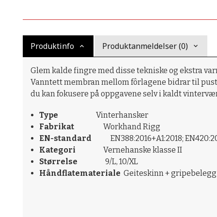
Produktinfo
Produktanmeldelser (0)
Glem kalde fingre med disse tekniske og ekstra va
Vanntett membran mellom fôrlagene bidrar til puste
du kan fokusere på oppgavene selv i kaldt vintervær
Type
Vinterhansker
Fabrikat
Workhand Rigg
EN-standard
EN388:2016+A1:2018; EN420:2
Kategori
Vernehanske klasse II
Størrelse
9/L, 10/XL
Håndflatemateriale
Geiteskinn + gripebelegg