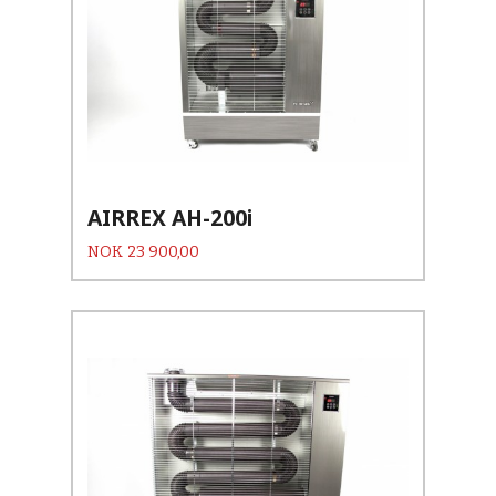
AIRREX AH-200i
Pris
NOK
23 900,00