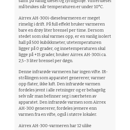
samt på vanlig diesel og fyringsolje. Vinterdiesel
må brukes når temperaturen er under 10°C.
Airrex AH-300i-dieselvarmeren er meget
rimelig i drift. På full effekt bruker varmeren
bare en drøy liter brensel per time. Dersom
stedet som skal varmes opp, er en vanlig isolert
hall på 500 kubikkmeter, utetemperaturen
ligger på 0 grader, og innetemperaturen skal
ligge på +15 grader, bruker Airrex AH-300i ca.
2,5–3 liter brensel per døgn.
Denne infrarøde varmeren har ingen vifte. IR-
strålingen som apparatet genererer, varmer
opp flater, ikke luft. Den infrarøde varmen
fordeles jevnt i alle retninger og er behagelig
selv når man befinner seg i nærheten av
apparatet. Den infrarøde varmen som Airrex
AH-300 genererer, fordeles jevnere enn
varmen fra en vifte, også i større lokaler.
Airrex AH-300-varmeren har 12 ulike