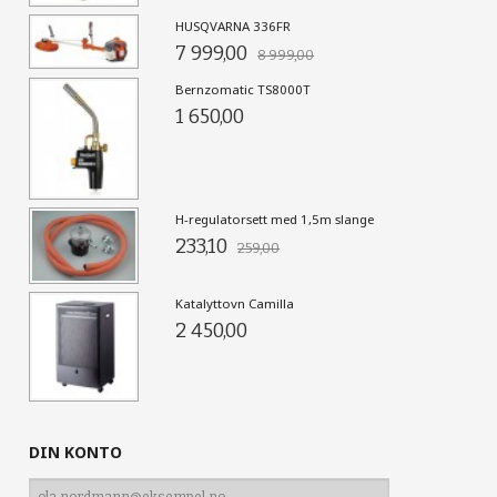
HUSQVARNA 336FR
7 999,00
8 999,00
Bernzomatic TS8000T
1 650,00
H-regulatorsett med 1,5m slange
233,10
259,00
Katalyttovn Camilla
2 450,00
DIN KONTO