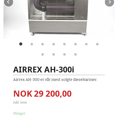
Prev
N
AIRREX AH-300i
Airrex AH-300 er vår mest solgte dieselvarmer.
Pris
NOK
29 200,00
inkl. mva.
På lager