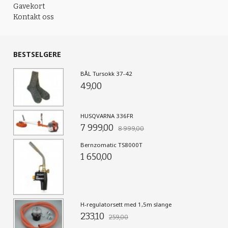
Gavekort
Kontakt oss
BESTSELGERE
BÅL Tursokk 37-42
49,00
HUSQVARNA 336FR
7 999,00
8 999,00
Bernzomatic TS8000T
1 650,00
H-regulatorsett med 1,5m slange
233,10
259,00