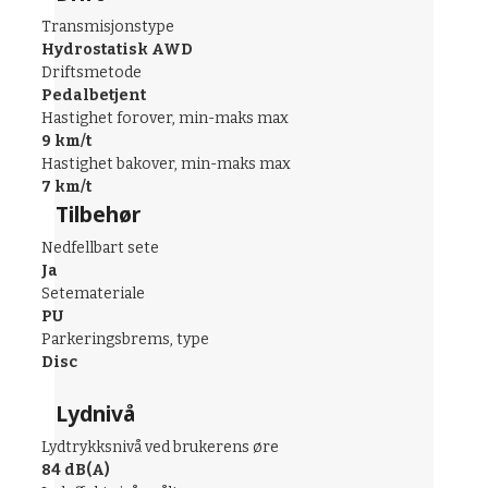
Transmisjonstype
Hydrostatisk AWD
Driftsmetode
Pedalbetjent
Hastighet forover, min-maks max
9 km/t
Hastighet bakover, min-maks max
7 km/t
Tilbehør
Nedfellbart sete
Ja
Setemateriale
PU
Parkeringsbrems, type
Disc
Lydnivå
Lydtrykksnivå ved brukerens øre
84 dB(A)