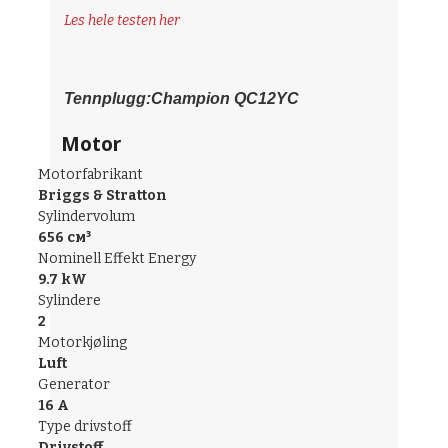
Les hele testen her
Tennplugg:Champion QC12YC
Motor
Motorfabrikant
Briggs & Stratton
Sylindervolum
656 см³
Nominell Effekt Energy
9.7 kW
Sylindere
2
Motorkjøling
Luft
Generator
16 A
Type drivstoff
Drivstoff