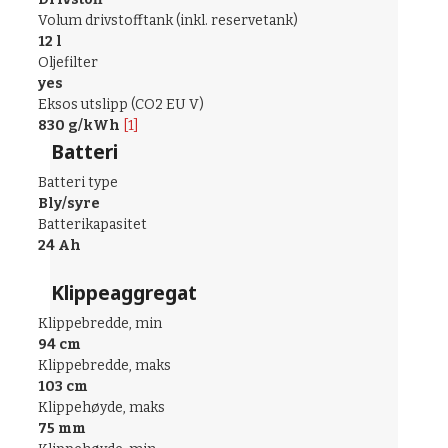
Volum drivstofftank (inkl. reservetank)
12 l
Oljefilter
yes
Eksos utslipp (CO2 EU V)
830 g/kWh
[1]
Batteri
Batteri type
Bly/syre
Batterikapasitet
24 Ah
Klippeaggregat
Klippebredde, min
94 cm
Klippebredde, maks
103 cm
Klippehøyde, maks
75 mm