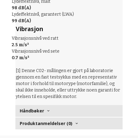
Lydeffektnivå, målt
98 dB(A)
Lydeffektnivå, garantert (LWA)
99 dB(A)
Vibrasjon
Vibrasjonsnivå ved ratt
2.5 m/s²
Vibrasjonsnivå ved sete
0.7 m/s²
[1] Denne C02- målingen er gjort på laboratorie
gjennom en fast testsyklus med en representativ
motor i forhold til motorype (motorfamilie), og
skal ikke inneholde, eller uttrykke noen garanti for
ytelsen til en spesifikk motor.
Håndbøker
Produktanmeldelser (0)