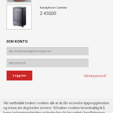
Katalyttovn Camilla
2 450,00
DIN KONTO
Glemt passord?
Vår nettbutikk bruker cookies slik at du får en bedre kjøpsopplevelse
og vi kan yte deg bedre service. Vi bruker cookies hovedsaklig til å
lagre innloggingsdetaljer og huske hva du har puttet i handlekurven