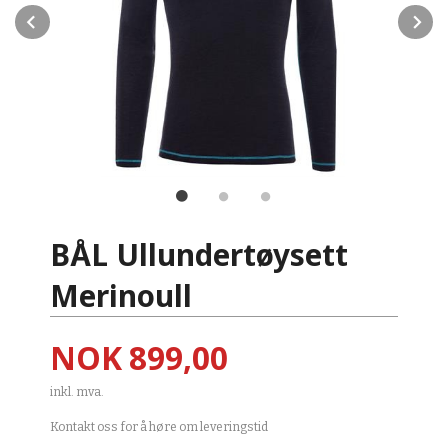
Prev
N
BÅL Ullundertøysett
Merinoull
Pris
NOK
899,00
inkl. mva.
Kontakt oss for å høre om leveringstid