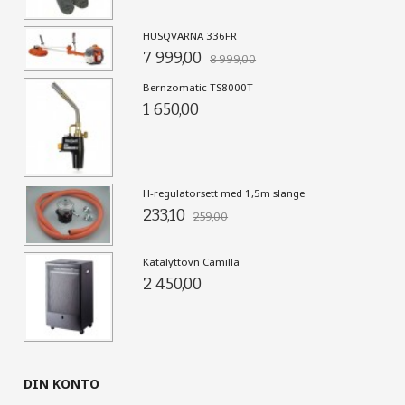
HUSQVARNA 336FR
7 999,00
8 999,00
Bernzomatic TS8000T
1 650,00
H-regulatorsett med 1,5m slange
233,10
259,00
Katalyttovn Camilla
2 450,00
DIN KONTO