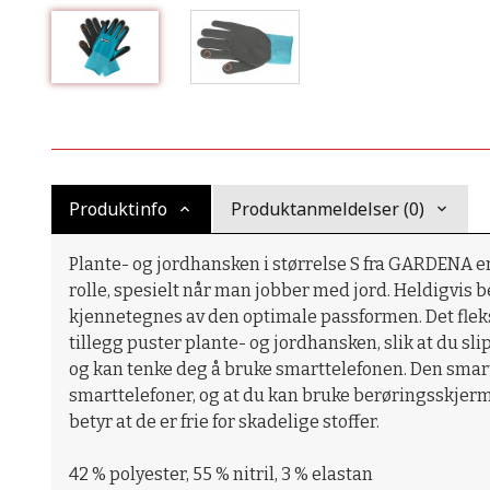
Produktinfo
Produktanmeldelser (0)
Plante- og jordhansken i størrelse S fra GARDENA er 
rolle, spesielt når man jobber med jord. Heldigvis
kjennetegnes av den optimale passformen. Det fleks
tillegg puster plante- og jordhansken, slik at du s
og kan tenke deg å bruke smarttelefonen. Den sma
smarttelefoner, og at du kan bruke berøringsskjerm
betyr at de er frie for skadelige stoffer.
42 % polyester, 55 % nitril, 3 % elastan