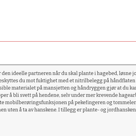
den ideelle partneren når du skal plante i hagebed, løsne jor
 beskyttes du mot fuktighet med et nitrilbelegg på håndflat
ible materialet på mansjetten og håndryggen gjør at du kan 
lipper å bli svett på hendene, selv under mer krevende hagea
rte mobilberøringsfunksjonen på pekefingeren og tommelen
en uten å ta av hanskene. I tillegg er plante- og jordhanske