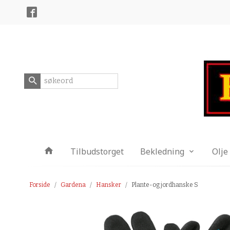
Gå
Lukk
til
innholdet
Produkter
Tilbudstorget
Bekledning
Olje
Forside
Gardena
Hansker
Plante-og jordhanske S