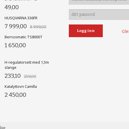
49,00
HUSQVARNA 336FR
7 999,00
8 999,00
Gle
Bernzomatic TS8000T
1 650,00
H-regulatorsett med 1,5m
slange
233,10
259,00
Katalyttovn Camilla
2 450,00
else