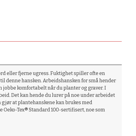
d eller fjerne ugress. Fuktighet spiller ofte en
en til denne hansken. Arbeidshansken for små hender
jobbe komfortabelt når du planter og graver. I
rbeid. Det kan hende du lurer på noe under arbeidet
 gjør at plantehanskene kan brukes med
ne Oeko-Tex® Standard 100-sertifisert, noe som