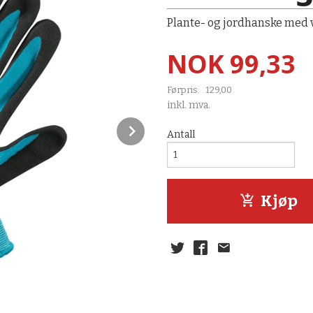
Plante- og jordhanske med v
Tilbud
NOK
99,33
Førpris:
129,00
Rabatt
inkl. mva.
Next
Antall
Kjøp