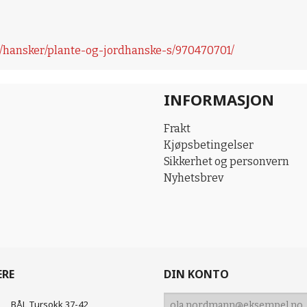
/hansker/plante-og-jordhanske-s/970470701/
INFORMASJON
Frakt
Kjøpsbetingelser
Sikkerhet og personvern
Nyhetsbrev
ERE
DIN KONTO
BÅL Tursokk 37-42