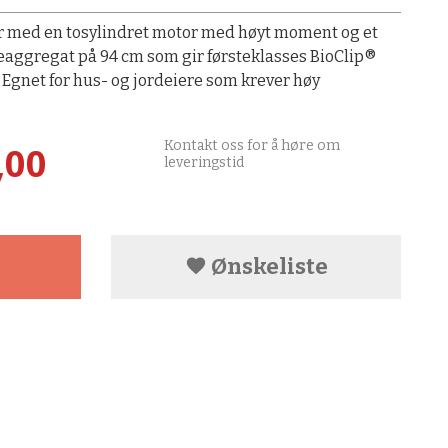
ider med en tosylindret motor med høyt moment og et
aggregat på 94 cm som gir førsteklasses BioClip®
. Egnet for hus- og jordeiere som krever høy
Kontakt oss for å høre om
,00
leveringstid
Ønskeliste
resultat på områder som klippes ofte. Gresset hakkes i små
Et stort utv
lbake til plenen som næring.
rundt.