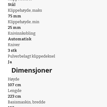
Stål
Klippehøyde, maks
75 mm
Klippehøyde, min
25 mm
Knivinnkobling
Automatisk
Kniver
3 stk
Pulverbelagt klippedeksel
Ja
Dimensjoner
Høyde
107 cm
Lengde
223 cm
Basismaskin, bredde