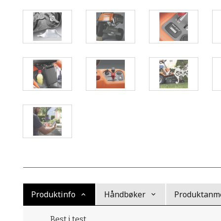
Produktinfo
Håndbøker
Produktanme
Best i test