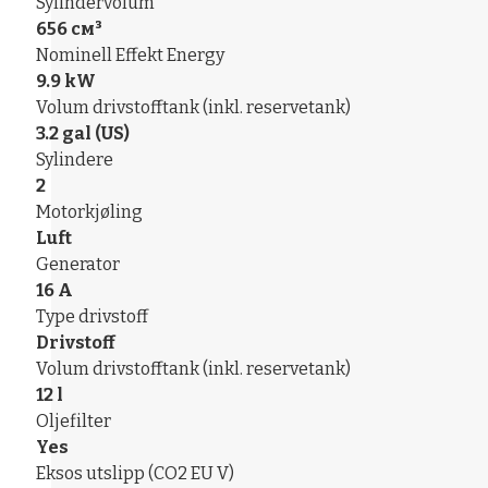
Sylindervolum
656 см³
Nominell Effekt Energy
9.9 kW
Volum drivstofftank (inkl. reservetank)
3.2 gal (US)
Sylindere
2
Motorkjøling
Luft
Generator
16 A
Type drivstoff
Drivstoff
Volum drivstofftank (inkl. reservetank)
12 l
Oljefilter
Yes
Eksos utslipp (CO2 EU V)