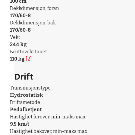
100 cm
Dekkdimensjon, foran
170/60-8
Dekkdimensjon, bak
170/60-8
Vekt
244 kg
Bruttovekt tauet
110 kg
[2]
Drift
Transmisjonstype
Hydrostatisk
Driftsmetode
Pedalbetjent
Hastighet forover, min-maks max
9.5 km/t
Hastighet bakover, min-maks max