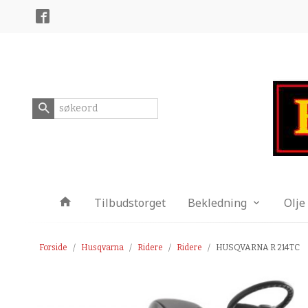
Gå
Lukk
til
innholdet
Produkter
Tilbudstorget
Bekledning
Olje
Forside
Husqvarna
Ridere
Ridere
HUSQVARNA R 214TC