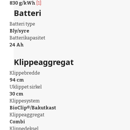
830 g/kWh
[1]
Batteri
Batteri type
Bly/syre
Batterikapasitet
24 Ah
Klippeaggregat
Klippebredde
94 cm
Uklippet sirkel
30 cm
Klippesystem
BioClip®/Bakutkast
Klippeaggregat
Combi
Klippedeksel