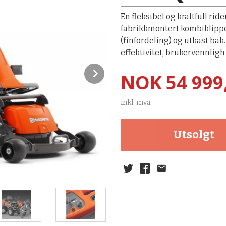
En fleksibel og kraftfull r
fabrikkmontert kombiklippe
(finfordeling) og utkast bak
effektivitet, brukervennligh
Next
Pris
NOK
54 999
inkl. mva.
Utsolgt
BioClip® (finfordeling) gir utmerket 
biter som raskt brytes ned og føres ti