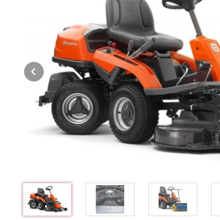
Prev
g
m