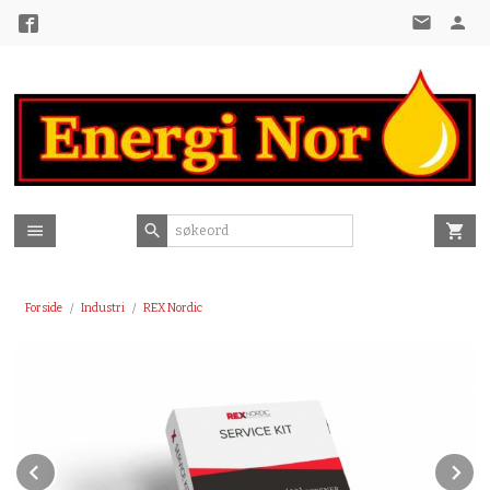
Gå
til
innholdet
Forside
Industri
REX Nordic
Prev
N