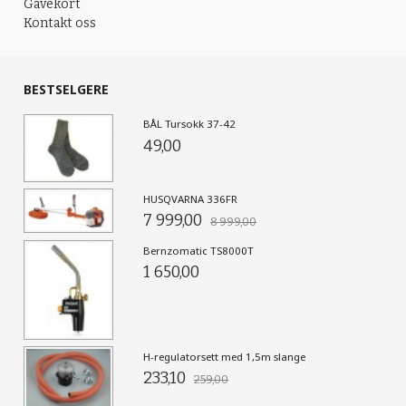
Gavekort
Kontakt oss
BESTSELGERE
BÅL Tursokk 37-42
49,00
HUSQVARNA 336FR
7 999,00
8 999,00
Bernzomatic TS8000T
1 650,00
H-regulatorsett med 1,5m slange
233,10
259,00