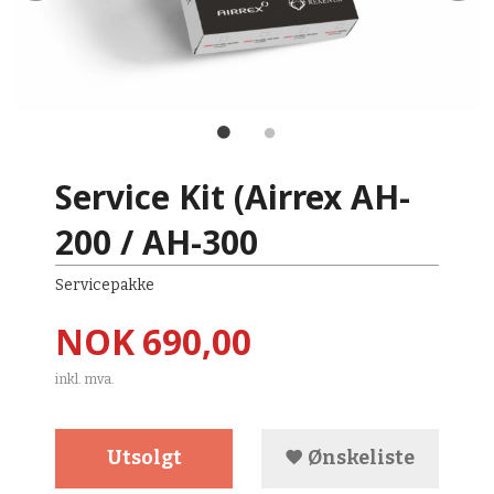
Service Kit (Airrex AH-
200 / AH-300
Servicepakke
Pris
NOK
690,00
inkl. mva.
Utsolgt
Ønskeliste