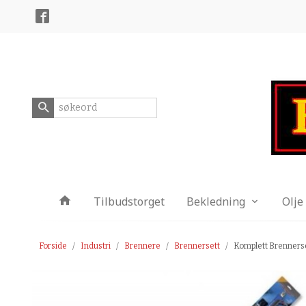
Gå
Lukk
til
innholdet
Produkter
Tilbudstorget
Bekledning
Olje
Forside
Industri
Brennere
Brennersett
Komplett Brennerse