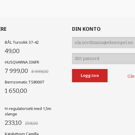
ERE
DIN KONTO
BÅL Tursokk 37-42
49,00
HUSQVARNA 336FR
7 999,00
8 999,00
Gle
Bernzomatic TS8000T
1 650,00
H-regulatorsett med 1,5m
slange
233,10
259,00
Katalyttovn Camilla