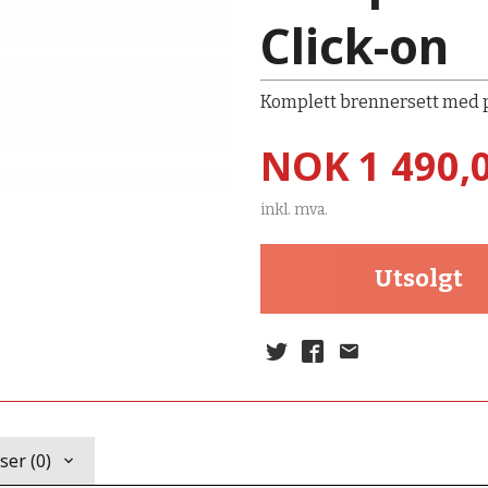
Click-on
Komplett brennersett med pi
Pris
NOK
1 490,
inkl. mva.
Utsolgt
er (0)