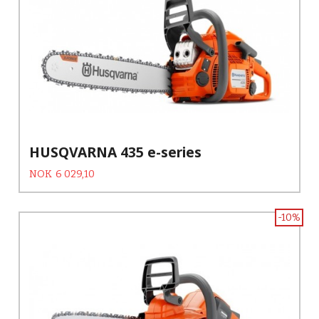
HUSQVARNA 435 e-series
Tilbud
Rabatt
NOK
6 029,10
-10%