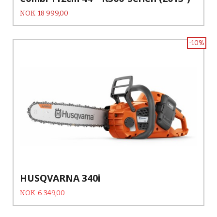
Pris
NOK
18 999,00
-10%
HUSQVARNA 340i
Tilbud
Rabatt
NOK
6 349,00