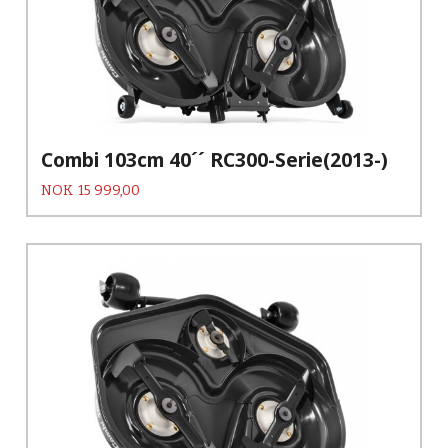
Combi 103cm 40´´ RC300-Serie(2013-)
Pris
NOK
15 999,00