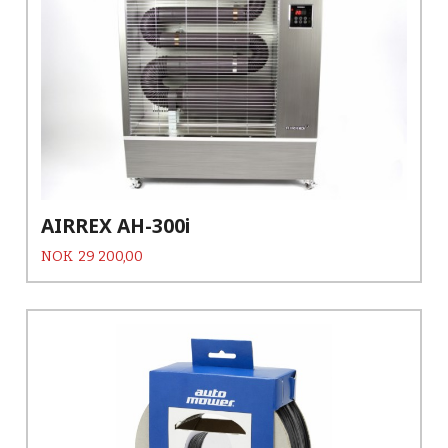
AIRREX AH-300i
Pris
NOK
29 200,00