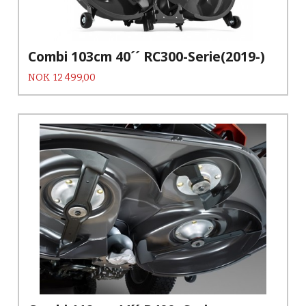
Combi 103cm 40´´ RC300-Serie(2019-)
Pris
NOK
12 499,00