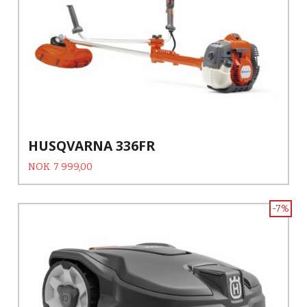
HUSQVARNA 336FR
Tilbud
Rabatt
NOK
7 999,00
-7%