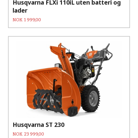
Husqvarna FLXi 110iL uten batteri og
lader
Pris
NOK
1 999,00
Husqvarna ST 230
Pris
NOK
23 999,00