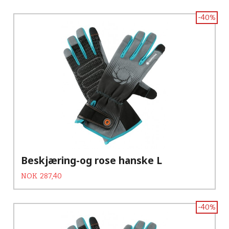
-40%
Beskjæring-og rose hanske L
Tilbud
Rabatt
NOK
287,40
-40%