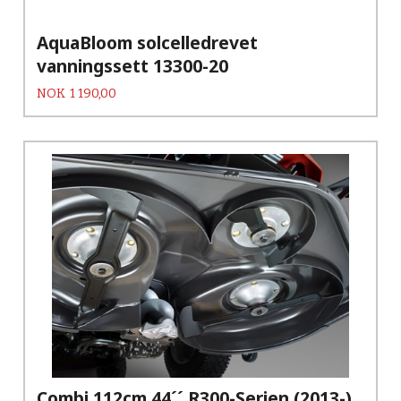
AquaBloom solcelledrevet
vanningssett 13300-20
Pris
NOK
1 190,00
Combi 112cm 44´´ R300-Serien (2013-)