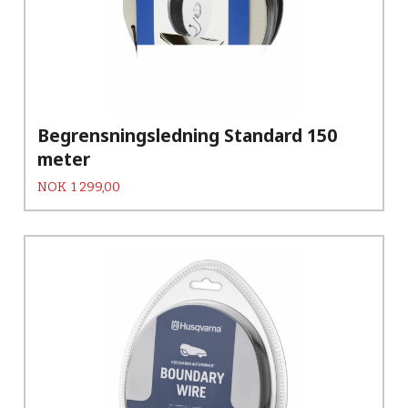
Begrensningsledning Standard 150
meter
Pris
NOK
1 299,00