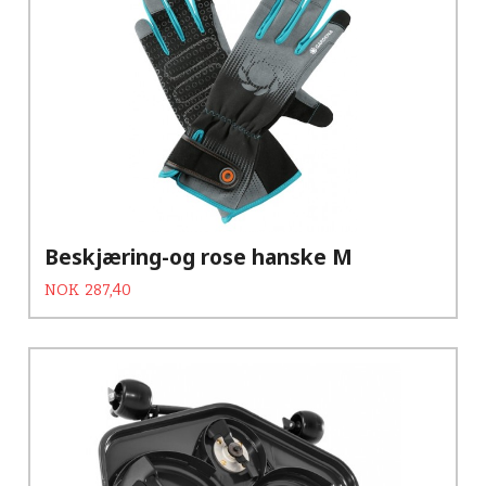
Beskjæring-og rose hanske M
Tilbud
Rabatt
NOK
287,40