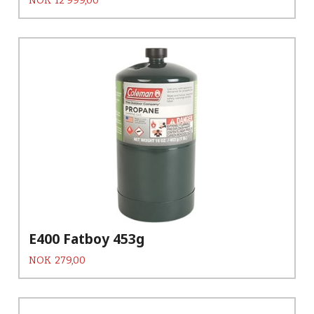
NOK
12 999,00
E400 Fatboy 453g
Pris
NOK
279,00