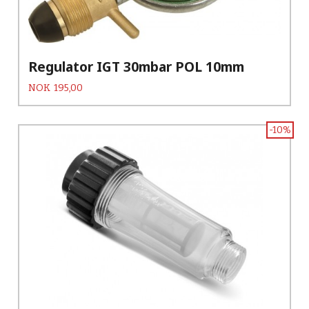
Regulator IGT 30mbar POL 10mm
Pris
NOK
195,00
-10%