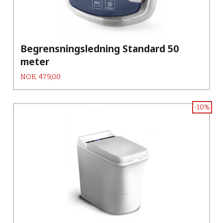
Begrensningsledning Standard 50
meter
Pris
NOK
479,00
-10%