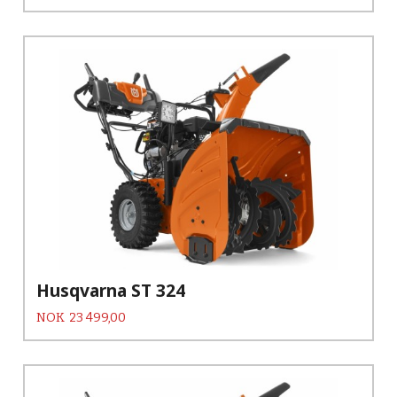
Husqvarna ST 324
Pris
NOK
23 499,00