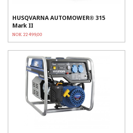
HUSQVARNA AUTOMOWER® 315
Mark II
Pris
NOK
22 499,00