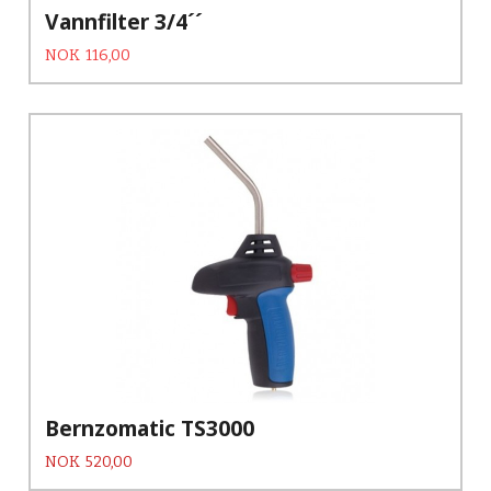
Vannfilter 3/4´´
Tilbud
Rabatt
NOK
116,00
Bernzomatic TS3000
Pris
NOK
520,00