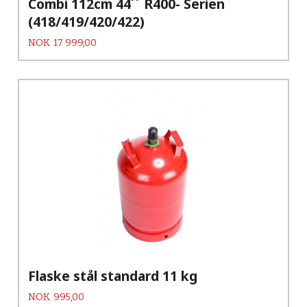
Combi 112cm 44´´ R400- Serien
(418/419/420/422)
Pris
NOK
17 999,00
Flaske stål standard 11 kg
Pris
NOK
995,00