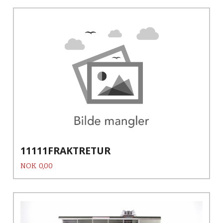
11111FRAKTRETUR
Pris
NOK
0,00