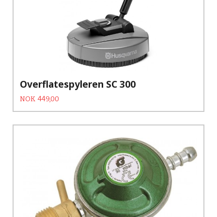
Overflatespyleren SC 300
Tilbud
Rabatt
NOK
449,00