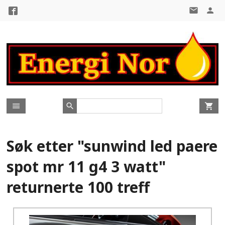
Gå
til
innholdet
Søk etter "sunwind led paere
spot mr 11 g4 3 watt"
returnerte 100 treff