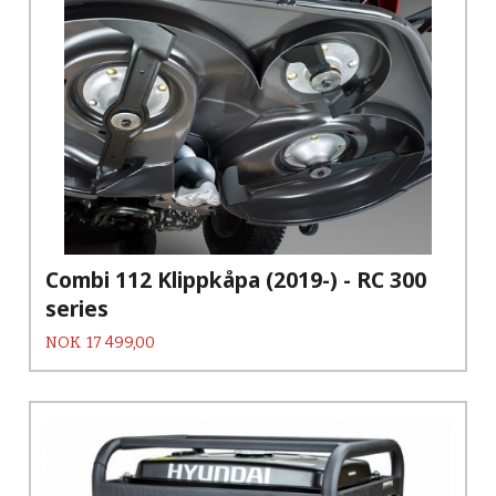
Combi 112 Klippkåpa (2019-) - RC 300
series
Pris
NOK
17 499,00