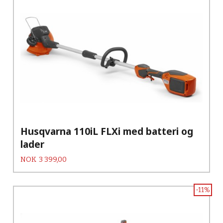
Husqvarna 110iL FLXi med batteri og
lader
Pris
NOK
3 399,00
-11%