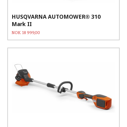
HUSQVARNA AUTOMOWER® 310
Mark II
Pris
NOK
18 999,00