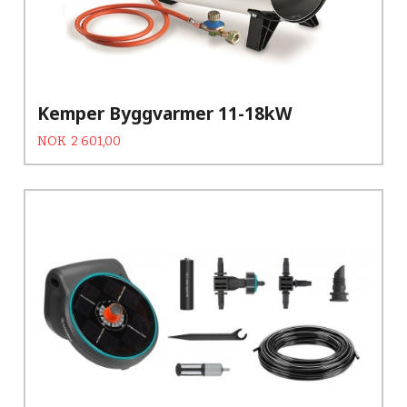
Kemper Byggvarmer 11-18kW
Tilbud
Rabatt
NOK
2 601,00