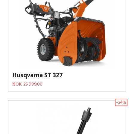
Husqvarna ST 327
Pris
NOK
25 999,00
-34%