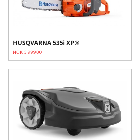
HUSQVARNA 535i XP®
Tilbud
Rabatt
NOK
5 999,00