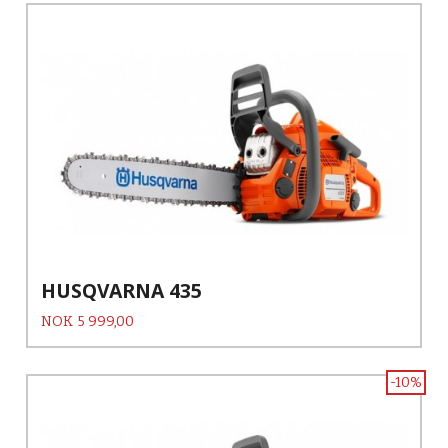
HUSQVARNA 435
Pris
NOK
5 999,00
-10%