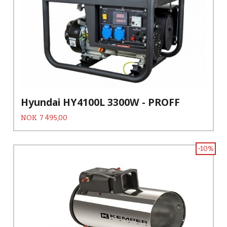
Hyundai HY4100L 3300W - PROFF
Pris
NOK
7 495,00
-10%