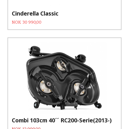
Cinderella Classic
Tilbud
Rabatt
NOK
30 990,00
Combi 103cm 40´´ RC200-Serie(2013-)
Pris