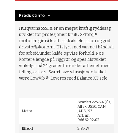
Produktinfo
Husqvarna 555FX er en meget kraftig ryddesag
utviklet for profesjonelt bruk . X-Torq ®
motoren gir rå kraft, rask akselerasjon og god
drivstofføkonomi. Utstyrt med varme i håndtak
for arbeid under kalde og våte forhold. Noe
kortere lengde på riggrør og spesialutviklet
vinkelgir på 24 grader forenkler arbeidet med
felling av trær. Svært lave vibrasjoner takket
være LowVib ®. Leveres med Balance XT sele.
Scarlett 225-24 (1"),
All ex US50, CAN
Motor
,AUS, NZ
Art. nr.:
966 62 92‑03
Effekt
2,8 kW