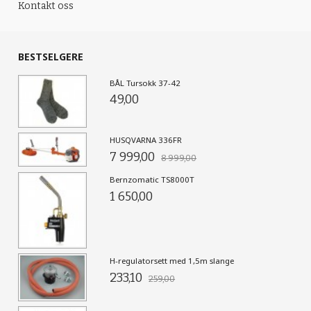
Kontakt oss
BESTSELGERE
BÅL Tursokk 37-42
49,00
HUSQVARNA 336FR
7 999,00
8 999,00
Bernzomatic TS8000T
1 650,00
H-regulatorsett med 1,5m slange
233,10
259,00