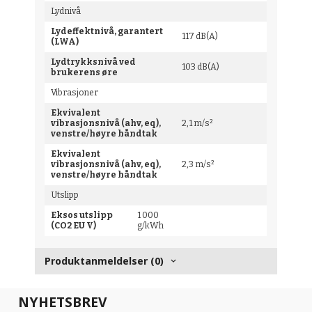
Lydnivå
Lydeffektnivå, garantert
117 dB(A)
(LWA)
Lydtrykksnivå ved
103 dB(A)
brukerens øre
Vibrasjoner
Ekvivalent
vibrasjonsnivå (ahv, eq),
2,1 m/s²
venstre/høyre håndtak
Ekvivalent
vibrasjonsnivå (ahv, eq),
2,3 m/s²
venstre/høyre håndtak
Utslipp
Eksos utslipp
1 000
(CO2 EU V)
g/kWh
Produktanmeldelser (0)
NYHETSBREV