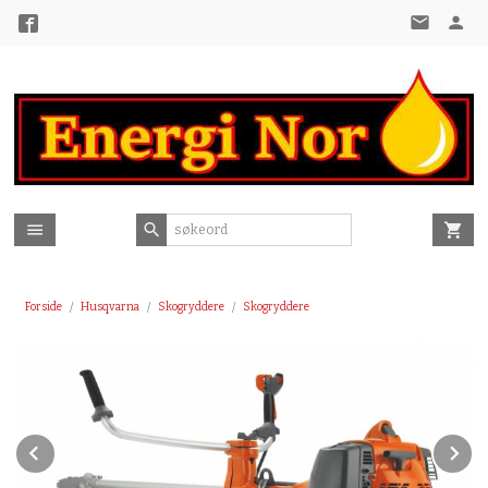
Gå
til
innholdet
Forside
Husqvarna
Skogryddere
Skogryddere
Prev
N