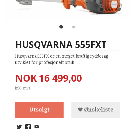
HUSQVARNA 555FXT
Husqvarna 555FX er en meget kraftig ryddesag
utviklet for profesjonelt bruk
Pris
NOK
16 499,00
inkl. mva.
Utsolgt
Ønskeliste