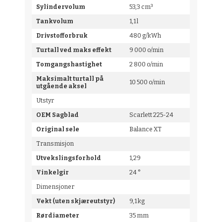
Sylindervolum
53,3 cm³
Tankvolum
1,1 l
Drivstofforbruk
480 g/kWh
Turtall ved maks effekt
9 000 o/min
Tomgangshastighet
2 800 o/min
Maksimalt turtall på
10 500 o/min
utgående aksel
Utstyr
OEM Sagblad
Scarlett 225-24
Original sele
Balance XT
Transmisjon
Utvekslingsforhold
1,29
Vinkelgir
24 °
Dimensjoner
Vekt (uten skjæreutstyr)
9,1 kg
Rørdiameter
35 mm