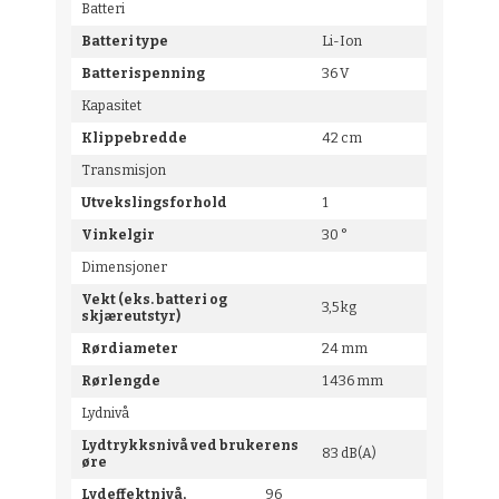
Batteri
Batteri type
Li-Ion
Batterispenning
36 V
Kapasitet
Klippebredde
42 cm
Transmisjon
Utvekslingsforhold
1
Vinkelgir
30 °
Dimensjoner
Vekt (eks. batteri og
3,5 kg
skjæreutstyr)
Rørdiameter
24 mm
Rørlengde
1 436 mm
Lydnivå
Lydtrykksnivå ved brukerens
83 dB(A)
øre
Lydeffektnivå,
96