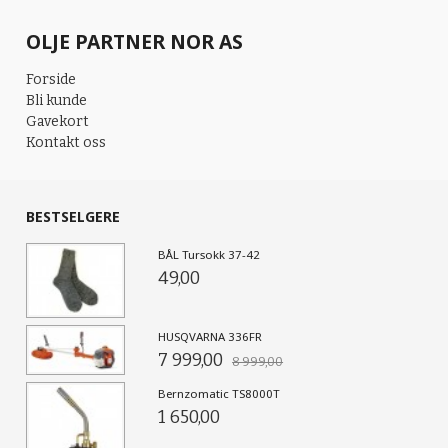
OLJE PARTNER NOR AS
Forside
Bli kunde
Gavekort
Kontakt oss
BESTSELGERE
BÅL Tursokk 37-42
49,00
HUSQVARNA 336FR
7 999,00
8 999,00
Bernzomatic TS8000T
1 650,00