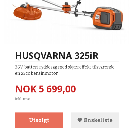
HUSQVARNA 325iR​
36V-batteri ryddesag med skjæreffekt tilsvarende
en 25cc bensinmotor
Pris
NOK
5 699,00
inkl. mva.
Utsolgt
Ønskeliste