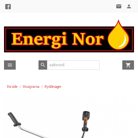
Gå
til
innholdet
Forside
Husqvarna
Ryddesager