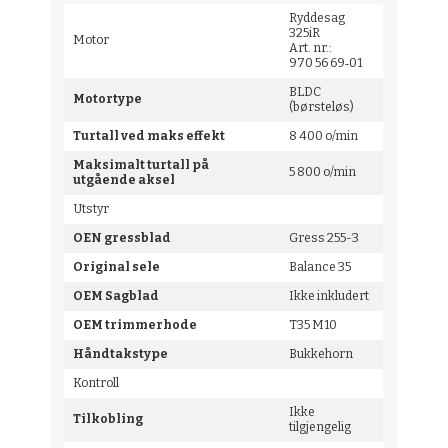
Ryddesag
325iR
Motor
Art. nr.:
970 56 69‑01
BLDC
Motortype
(børsteløs)
Turtall ved maks effekt
8 400 o/min
Maksimalt turtall på
5 800 o/min
utgående aksel
Utstyr
OEN gressblad
Gress 255-3
Original sele
Balance 35
OEM Sagblad
Ikke inkludert
OEM trimmerhode
T35 M10
Håndtakstype
Bukkehorn
Kontroll
Ikke
Tilkobling
tilgjengelig