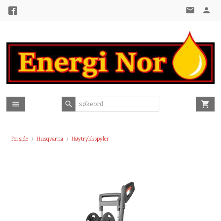
Gå
til
innholdet
Forside
Husqvarna
Høytrykkspyler