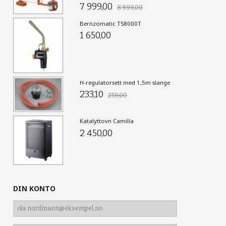
7 999,00
8 999,00
Bernzomatic TS8000T
1 650,00
H-regulatorsett med 1,5m slange
233,10
259,00
Katalyttovn Camilla
2 450,00
DIN KONTO