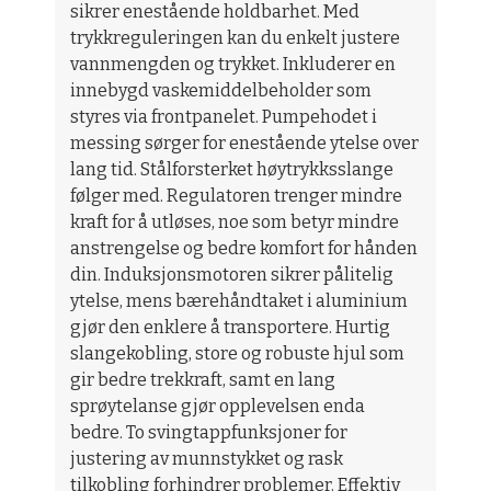
sikrer enestående holdbarhet. Med
trykkreguleringen kan du enkelt justere
vannmengden og trykket. Inkluderer en
innebygd vaskemiddelbeholder som
styres via frontpanelet. Pumpehodet i
messing sørger for enestående ytelse over
lang tid. Stålforsterket høytrykksslange
følger med. Regulatoren trenger mindre
kraft for å utløses, noe som betyr mindre
anstrengelse og bedre komfort for hånden
din. Induksjonsmotoren sikrer pålitelig
ytelse, mens bærehåndtaket i aluminium
gjør den enklere å transportere. Hurtig
slangekobling, store og robuste hjul som
gir bedre trekkraft, samt en lang
sprøytelanse gjør opplevelsen enda
bedre. To svingtappfunksjoner for
justering av munnstykket og rask
tilkobling forhindrer problemer. Effektiv