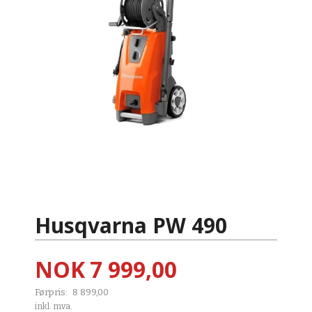
Husqvarna PW 490
Tilbud
NOK
7 999,00
Førpris:
8 899,00
Rabatt
inkl. mva.