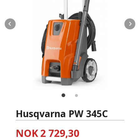
Prev
N
Husqvarna PW 345C
Tilbud
NOK
2 729,30