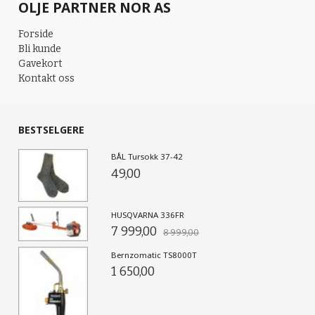
OLJE PARTNER NOR AS
Forside
Bli kunde
Gavekort
Kontakt oss
BESTSELGERE
BÅL Tursokk 37-42
49,00
HUSQVARNA 336FR
7 999,00
8 999,00
Bernzomatic TS8000T
1 650,00