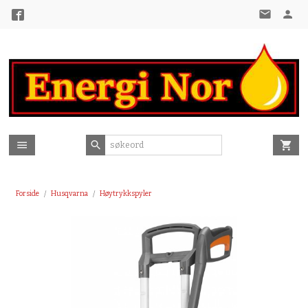
Gå
til
innholdet
Forside
Husqvarna
Høytrykkspyler