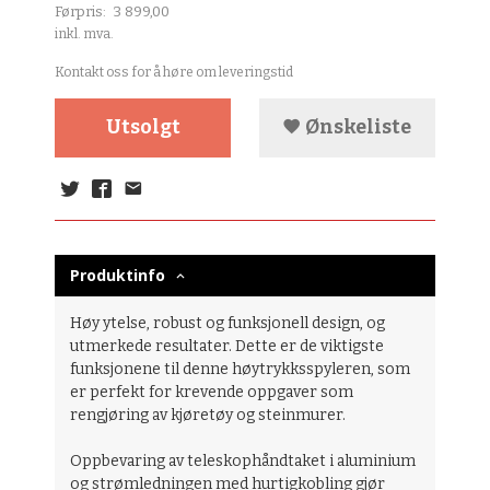
Førpris:
3 899,00
Rabatt
inkl. mva.
Kontakt oss for å høre om leveringstid
Utsolgt
Ønskeliste
Produktinfo
Høy ytelse, robust og funksjonell design, og
utmerkede resultater. Dette er de viktigste
funksjonene til denne høytrykksspyleren, som
er perfekt for krevende oppgaver som
rengjøring av kjøretøy og steinmurer.
Oppbevaring av teleskophåndtaket i aluminium
og strømledningen med hurtigkobling gjør