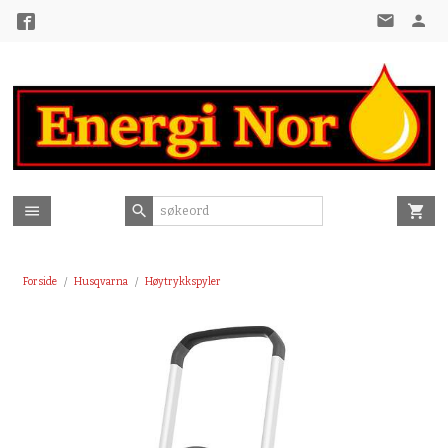
Gå
til
innholdet
Forside
Husqvarna
Høytrykkspyler