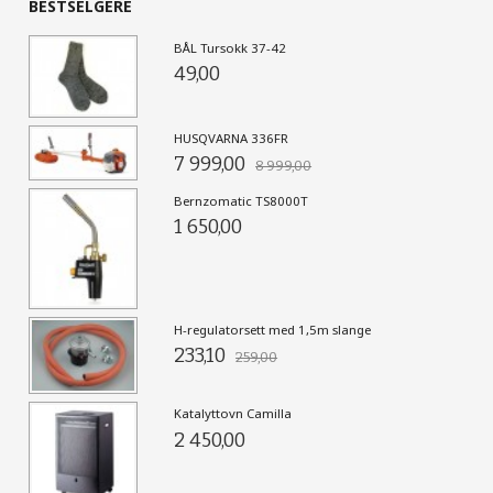
BESTSELGERE
BÅL Tursokk 37-42
49,00
HUSQVARNA 336FR
7 999,00
8 999,00
Bernzomatic TS8000T
1 650,00
H-regulatorsett med 1,5m slange
233,10
259,00
Katalyttovn Camilla
2 450,00