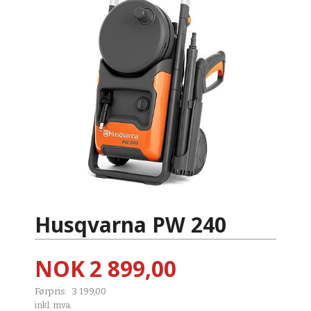
Husqvarna PW 240
Tilbud
NOK
2 899,00
Førpris:
3 199,00
Rabatt
inkl. mva.