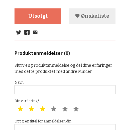
Utsolgt
Ønskeliste
Produktanmeldelser (0)
Skriv en produktanmeldelse og del dine erfaringer
med dette produktet med andre kunder.
Navn
Din vurdering?
1 star
2 star
3 star
4 star
5 star
6 star
Oppgi en tittel for anmeldelsen din