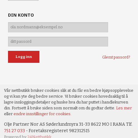
DIN KONTO
Glemt passord?
Vår nettbutikk bruker cookies slik at du får en bedre kjøpsopplevelse
og vi kan yte deg bedre service. Vi bruker cookies hovedsaklig til å
lagre innloggingsdetaljer og huske hva du har puttet i handlekurven
din. Fortsett å bruke siden som normalt om du godtar dette.
Les mer
eller
endre innstillinger for cookies.
Olje Partner Nor AS Søderlundmyra 31-33 8622 MO I RANA Tlf.
751 27 033
- Foretaksregisteret 982312515
Powered by
24Nettbutikk