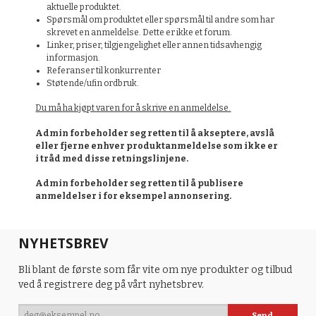
aktuelle produktet.
Spørsmål om produktet eller spørsmål til andre som har
skrevet en anmeldelse. Dette er ikke et forum.
Linker, priser, tilgjengelighet eller annen tidsavhengig
informasjon.
Referanser til konkurrenter
Støtende/ufin ordbruk.
Du må ha kjøpt varen for å skrive en anmeldelse.
Admin forbeholder seg retten til å akseptere, avslå
eller fjerne enhver produktanmeldelse som ikke er
i tråd med disse retningslinjene.
Admin forbeholder seg retten til å publisere
anmeldelser i for eksempel annonsering.
NYHETSBREV
Bli blant de første som får vite om nye produkter og tilbud
ved å registrere deg på vårt nyhetsbrev.