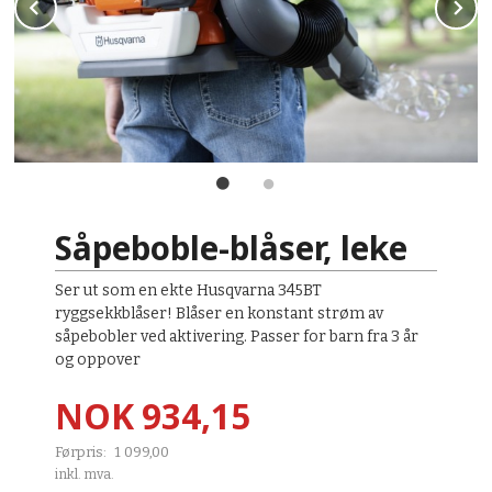
Prev
N
Såpeboble-blåser, leke
Ser ut som en ekte Husqvarna 345BT
ryggsekkblåser! Blåser en konstant strøm av
såpebobler ved aktivering. Passer for barn fra 3 år
og oppover
Tilbud
NOK
934,15
Førpris:
1 099,00
Rabatt
inkl. mva.