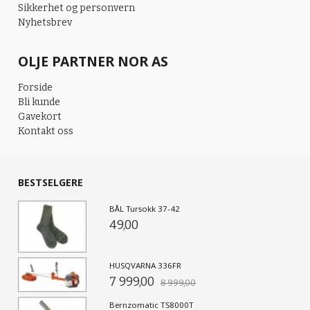
Sikkerhet og personvern
Nyhetsbrev
OLJE PARTNER NOR AS
Forside
Bli kunde
Gavekort
Kontakt oss
BESTSELGERE
BÅL Tursokk 37-42
49,00
HUSQVARNA 336FR
7 999,00
8 999,00
Bernzomatic TS8000T