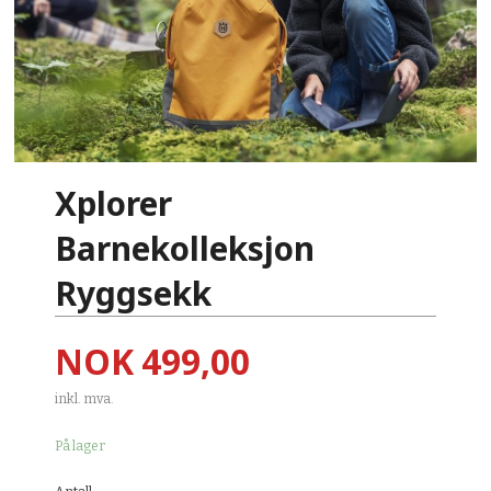
Xplorer
Barnekolleksjon
Ryggsekk
Pris
NOK
499,00
inkl. mva.
På lager