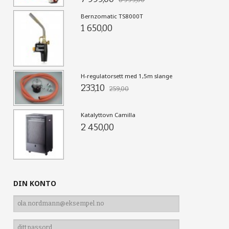
8 999,00
Bernzomatic TS8000T
1 650,00
H-regulatorsett med 1,5m slange
233,10
259,00
Katalyttovn Camilla
2 450,00
DIN KONTO