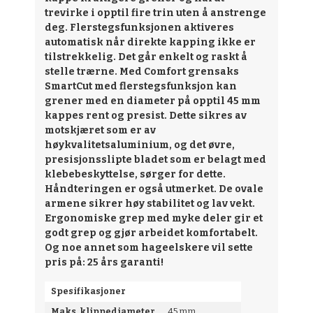
trevirke i opptil fire trin uten å anstrenge
deg. Flerstegsfunksjonen aktiveres
automatisk når direkte kapping ikke er
tilstrekkelig. Det går enkelt og raskt å
stelle trærne. Med Comfort grensaks
SmartCut med flerstegsfunksjon kan
grener med en diameter på opptil 45 mm
kappes rent og presist. Dette sikres av
motskjæret som er av
høykvalitetsaluminium, og det øvre,
presisjonsslipte bladet som er belagt med
klebebeskyttelse, sørger for dette.
Håndteringen er også utmerket. De ovale
armene sikrer høy stabilitet og lav vekt.
Ergonomiske grep med myke deler gir et
godt grep og gjør arbeidet komfortabelt.
Og noe annet som hageelskere vil sette
pris på: 25 års garanti!
Spesifikasjoner
Maks. klippediameter
45 mm