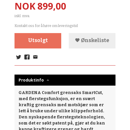
Pris
NOK
899,00
inkl. mva.
Kontakt oss for å høre om leveringstid
Utsolgt
Ønskeliste
Produktinfo
GARDENA Comfort grensaks SmartCut,
med flerstegsfunksjon, er en svært
kraftig grensaks med motskjær som er
lett å bruke under ulike klippeforhold.
Den nyskapende flerstegsteknologien,
som det er søkt patent på, gjør at du kan
kappe kraftigere grener og hardt