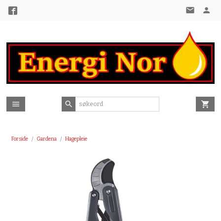
Gå
til
innholdet
Forside
Gardena
Hagepleie