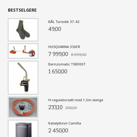
BESTSELGERE
BÅL Tursokk 37-42
49,00
HUSQVARNA 336FR
7 999,00
8 999,00
Bernzomatic TS8000T
1 650,00
H-regulatorsett med 1,5m slange
233,10
259,00
Katalyttovn Camilla
2 450,00