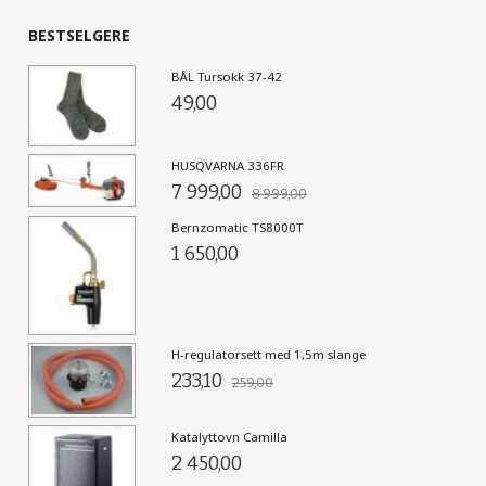
BESTSELGERE
BÅL Tursokk 37-42
49,00
HUSQVARNA 336FR
7 999,00
8 999,00
Bernzomatic TS8000T
1 650,00
H-regulatorsett med 1,5m slange
233,10
259,00
Katalyttovn Camilla
2 450,00