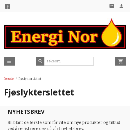
Gå
til
innholdet
Forside
Fjøslykterslettet
Fjøslykterslettet
NYHETSBREV
Bli blant de første som får vite om nye produkter og tilbud
ved å registrere deg på vårt nyhetsbrev.