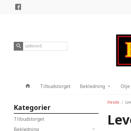
Gå
Lukk
til
innholdet
Produkter
Tilbudstorget
Bekledning
Olje
Forside
Lev
Kategorier
Lev
Tilbudstorget
Bekledning