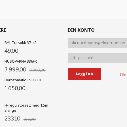
ERE
DIN KONTO
BÅL Tursokk 37-42
49,00
HUSQVARNA 336FR
7 999,00
8 999,00
Gle
Bernzomatic TS8000T
1 650,00
H-regulatorsett med 1,5m
slange
233,10
259,00