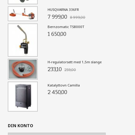
HUSQVARNA 336FR
7 999,00
8 999,00
Bernzomatic TS8000T
1 650,00
H-regulatorsett med 1,5m slange
233,10
259,00
Katalyttovn Camilla
2 450,00
DIN KONTO