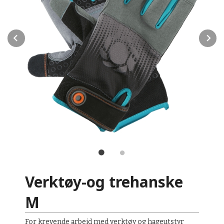
Prev
N
Verktøy-og trehanske
M
For krevende arbeid med verktøy og hageutstyr