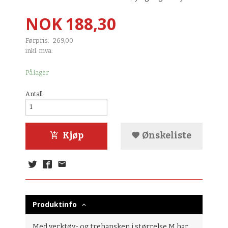
Tilbud
NOK
188,30
Førpris:
269,00
Rabatt
inkl. mva.
På lager
Antall
Kjøp
Ønskeliste
Produktinfo
Med verktøy- og trehansken i størrelse M har