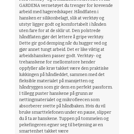
GARDENA vernetøyet du trenger for krevende
arbeid med hageredskaper. Håndflaten i
hansken er silikonbelagt, slik at verktøy og
utstyr ligger godt og komfortabelt i hånden
uten fare for at de sklir ut. Den polstrede
håndflaten gjør det lettere å gripe verktøy.
Dette gir god demping når du hugger ved og
gjør annet tungt arbeid. Det er like viktig at
arbeidshansken passer godt. Verktøy- og
trehanskene for mellomstore hender
oppfyller alle krav takket være den praktiske
lukkingen på håndleddet, sammen med det
fleksible materialet på mansjetten og
håndryggen som gir dem en perfekt passform.
I tillegg puster hanskene på grunn av
nettingmaterialet og mikrofleecen som
absorberer svette på håndbaken. Hvis du vil
bruke smarttelefonen under en pause, slipper
du å ta av hanskene. Tuppen på tommelen og
pekefingeren egner seg til betjening av en
smartenhet takket være